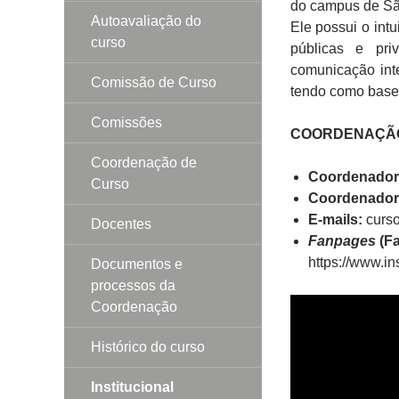
do campus de São
Autoavaliação do
Ele possui o int
curso
públicas e pri
comunicação int
Comissão de Curso
tendo como base 
Comissões
COORDENAÇÃO –
Coordenação de
Coordenadora
Curso
Coordenadora
E-mails:
curs
Docentes
Fanpages
(Fa
https://www.i
Documentos e
processos da
Coordenação
Histórico do curso
Institucional