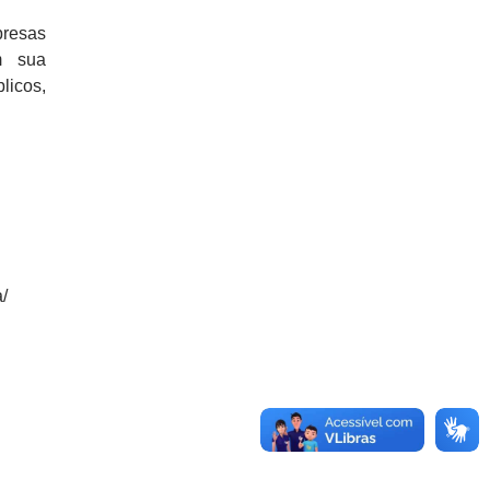
presas
m sua
licos,
a/