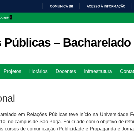
COMUNICA BR
ACESSO À INFORMAÇÃO
IR
 rodapé
4
PARA
O
CONTEÚDO
 Públicas – Bacharelado
Ir
Projetos
Horários
Docentes
Infraestrutura
Conta
para
rodapé
onal
arelado em Relações Públicas ​teve início na Universidade F
, no campus de São Borja. Foi criado com o objetivo de refo
ais cursos de comunicação (Publicidade e Propaganda e Jorna