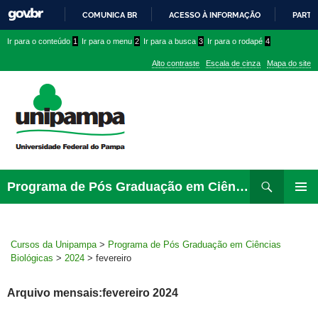
COMUNICA BR
ACESSO À INFORMAÇÃO
PARTI
IR
Ir
Ir
Ir
Ir para o conteúdo
1
Ir para o menu
2
Ir para a busca
3
Ir para o rodapé
4
PARA
para
para
para
O
Alto contraste
Escala de cinza
Mapa do site
CONTEÚDO
conteúdo
menu
menu
superior
lateral
Pesquisar
Ir
Programa de Pós Graduação em Ciências Biológicas
para
MENU
rodapé
PRINCI
Cursos da Unipampa
>
Programa de Pós Graduação em Ciências
Biológicas
>
2024
>
fevereiro
Arquivo mensais:fevereiro 2024