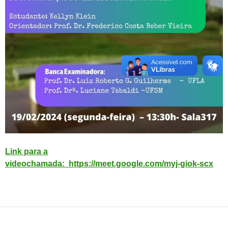
Link para a
videochamada:
https://meet.google.com/myj-giok-scx