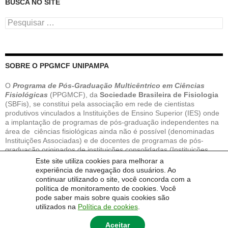
BUSCA NO SITE
Pesquisar
por:
SOBRE O PPGMCF UNIPAMPA
O
Programa de Pós-Graduação Multicêntrico em Ciências
Fisiológicas
(PPGMCF), da
Sociedade Brasileira de Fisiologia
(SBFis), se constitui pela associação em rede de cientistas
produtivos vinculados a Instituições de Ensino Superior (IES) onde
a implantação de programas de pós-graduação independentes na
área de ciências fisiológicas ainda não é possível (denominadas
Instituições Associadas) e de docentes de programas de pós-
graduação originados de instituições consolidadas (Instituições
Nucleadoras).
Este site utiliza cookies para melhorar a
A
Universidade Federal do Pampa
foi admitida como Instituição
experiência de navegação dos usuários. Ao
Associada no PPGMCF em 2016, e desde então oferta o curso de
continuar utilizando o site, você concorda com a
Mestrado
e
Doutorado em Ciências Fisiológicas.
política de monitoramento de cookies. Você
pode saber mais sobre quais cookies são
utilizados na
Política de cookies
.
Aceitar