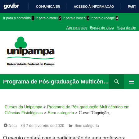
COMUNICA BR
ACESSO À INFORMAÇÃO
PARTI
IR
Ir
Ir
Ir
Ir para o conteúdo
1
Ir para o menu
2
Ir para a busca
3
Ir para o rodapé
4
PARA
para
para
para
O
Alto contraste
Escala de cinza
Mapa do site
CONTEÚDO
conteúdo
menu
menu
superior
lateral
Pesquisar
Ir
Programa de Pós-graduação Multicêntrico em Ciências Fisiológicas
para
MENU
rodapé
PRINCI
Cursos da Unipampa
>
Programa de Pós-graduação Multicêntrico em
Ciências Fisiológicas
>
Sem categoria
>
Curso “Cognição,
envelhecimento e neurodegeneração: abordagens para a pesquisa básica”
Nota
7 de fevereiro de 2020
Sem categoria
O evento contará com a participação de uma professora