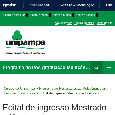
COMUNICA BR
ACESSO À INFORMAÇÃO
PARTI
IR
Ir
Ir
Ir
Ir para o conteúdo
1
Ir para o menu
2
Ir para a busca
3
Ir para o rodapé
4
PARA
para
para
para
O
Alto contraste
Escala de cinza
Mapa do site
CONTEÚDO
conteúdo
menu
menu
superior
lateral
Pesquisar
Ir
Programa de Pós-graduação Multicêntrico em Ciências Fisiológicas
para
MENU
rodapé
PRINCI
Cursos da Unipampa
>
Programa de Pós-graduação Multicêntrico em
Ciências Fisiológicas
>
Edital de ingresso Mestrado e Doutorado
Edital de ingresso Mestrado