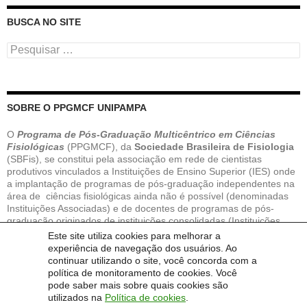
BUSCA NO SITE
Pesquisar
por:
SOBRE O PPGMCF UNIPAMPA
O
Programa de Pós-Graduação Multicêntrico em Ciências
Fisiológicas
(PPGMCF), da
Sociedade Brasileira de Fisiologia
(SBFis), se constitui pela associação em rede de cientistas
produtivos vinculados a Instituições de Ensino Superior (IES) onde
a implantação de programas de pós-graduação independentes na
área de ciências fisiológicas ainda não é possível (denominadas
Instituições Associadas) e de docentes de programas de pós-
graduação originados de instituições consolidadas (Instituições
Nucleadoras).
Este site utiliza cookies para melhorar a
A
Universidade Federal do Pampa
foi admitida como Instituição
experiência de navegação dos usuários. Ao
Associada no PPGMCF em 2016, e desde então oferta o curso de
continuar utilizando o site, você concorda com a
Mestrado
e
Doutorado em Ciências Fisiológicas.
política de monitoramento de cookies. Você
pode saber mais sobre quais cookies são
utilizados na
Política de cookies
.