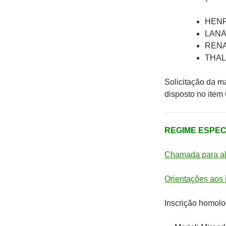
HENR
LANA
RENA
THAL
Solicitação da m
disposto no item
REGIME ESPECI
Chamada para al
Orientações aos 
Inscrição homol