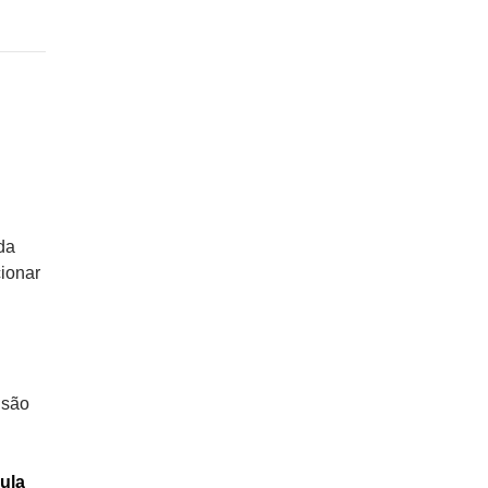
da
ionar
 são
ula