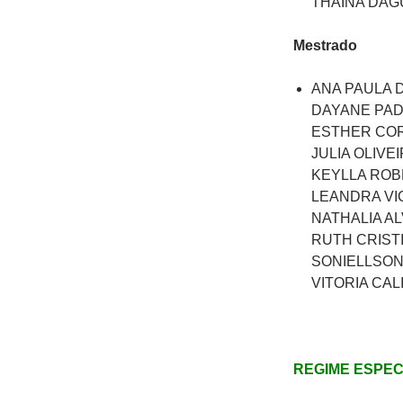
THAINA DA
Mestrado
ANA PAULA 
DAYANE PAD
ESTHER COR
JULIA OLIV
KEYLLA ROB
LEANDRA VI
NATHALIA A
RUTH CRIST
SONIELLSON
VITORIA CA
REGIME ESPECI