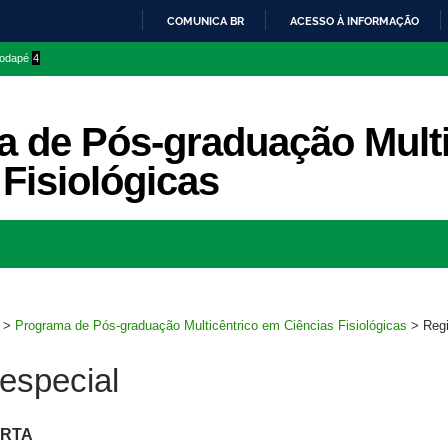
COMUNICA BR
ACESSO À INFORMAÇÃO
IR
 rodapé
4
PARA
O
CONTEÚDO
 de Pós-graduação Multi
 Fisiológicas
Ir
para
rodapé
>
Programa de Pós-graduação Multicêntrico em Ciências Fisiológicas
>
Reg
especial
RTA