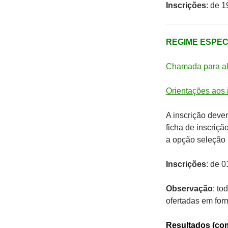
Inscrições
: de 
REGIME ESPECI
Chamada para al
Orientações aos 
A inscrição deve
ficha de inscriç
a opção seleção
Inscrições
: de 0
Observação
: to
ofertadas em fo
Resultados (com