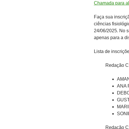
Chamada para al
Faça sua inscri
ciências fisioló
24/06/2025. No 
apenas para a di
Lista de inscriç
Redação Cie
AMAN
ANA 
DEBO
GUST
MARI
SONI
Redação Cie