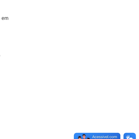
o em
)