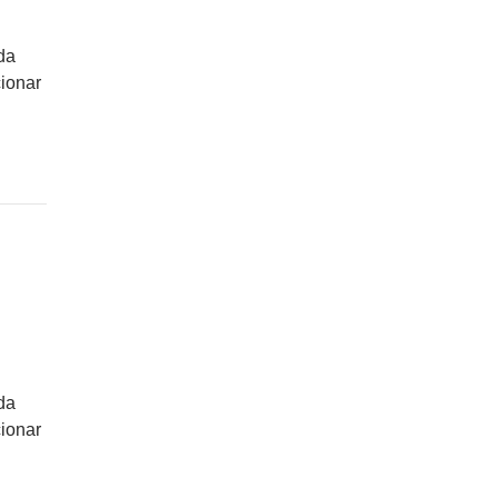
da
ionar
da
ionar