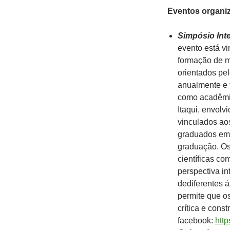
Eventos organi
Simpósio In
evento está v
formação de me
orientados pe
anualmente e 
como acadêmic
Itaqui, envolv
vinculados ao
graduados em 
graduação. Os 
científicas co
perspectiva in
dediferentes 
permite que os
crítica e const
facebook:
htt