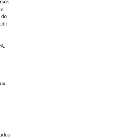
rsos
as
e do
rtir
PA,
á a
zidos