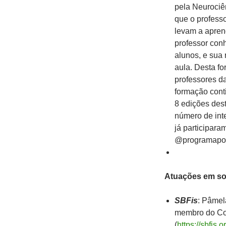
pela Neurociên
que o profess
levam a apren
professor con
alunos, e sua
aula. Desta fo
professores d
formação cont
8 edições des
número de int
já participara
@programapo
Atuações em soc
SBFis
: Pâmel
membro do Con
(
https://sbfis