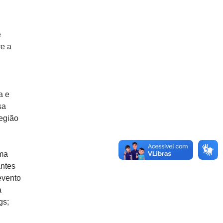
e
re a
a e
sa
egião
uma
antes
evento
a
gs;