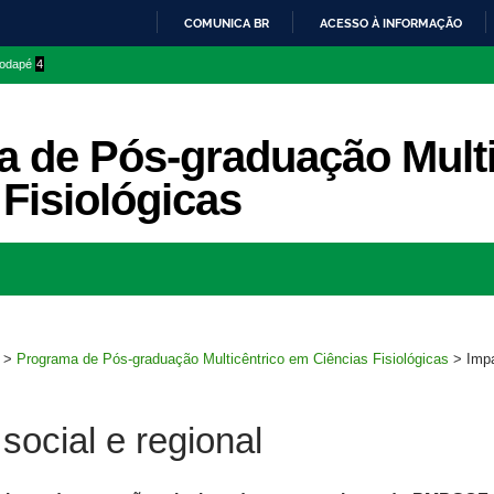
COMUNICA BR
ACESSO À INFORMAÇÃO
IR
 rodapé
4
PARA
O
CONTEÚDO
 de Pós-graduação Multi
 Fisiológicas
Ir
para
rodapé
>
Programa de Pós-graduação Multicêntrico em Ciências Fisiológicas
>
Impa
social e regional