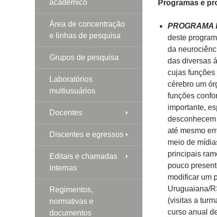
acadêmico
Programas e pr
Área de concentração
PROGRAMA 
e linhas de pesquisa
deste program
da neurociênc
Grupos de pesquisa
das diversas 
cujas funções
Laboratórios
cérebro um órg
multiusuários
funções confo
importante, e
Docentes
desconhecem 
até mesmo err
Discentes e egressos
meio de mídia
principais ra
Editais e chamadas
pouco presente
internas
modificar um 
Uruguaiana/RS
Regimentos,
(visitas a tur
normativas e
curso anual de
documentos