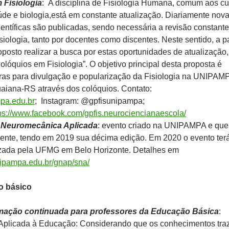
 Fisiologia
: A disciplina de Fisiologia Humana, comum aos cu
úde e biologia,está em constante atualização. Diariamente nov
entíficas são publicadas, sendo necessária a revisão constant
siologia, tanto por docentes como discentes. Neste sentido, a pa
oposto realizar a busca por estas oportunidades de atualização,
olóquios em Fisiologia”. O objetivo principal desta proposta é
stras para divulgação e popularização da Fisiologia na UNIPAM
iana-RS através dos colóquios. Contato:
pa.edu.br
; Instagram: @gpfisunipampa;
ps://www.facebook.com/gpfis.neurociencianaescola/
 Neuromecânica Aplicada
: evento criado na UNIPAMPA e que
ente, tendo em 2019 sua décima edição. Em 2020 o evento ter
zada pela UFMG em Belo Horizonte. Detalhes em
unipampa.edu.br/gnap/sna/
o básico
mação continuada para professores da Educação Básica
:
Aplicada à Educação: Considerando que os conhecimentos tra