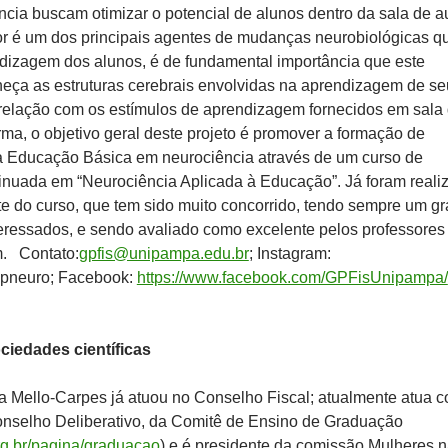
cia buscam otimizar o potencial de alunos dentro da sala de au
or é um dos principais agentes de mudanças neurobiológicas q
dizagem dos alunos, é de fundamental importância que este
heça as estruturas cerebrais envolvidas na aprendizagem de se
 relação com os estímulos de aprendizagem fornecidos em sala
rma, o objetivo geral deste projeto é promover a formação de
a Educação Básica em neurociência através de um curso de
inuada em “Neurociência Aplicada à Educação”. Já foram reali
te do curso, que tem sido muito concorrido, tendo sempre um g
eressados, e sendo avaliado como excelente pelos professores
m. Contato:
gpfis@unipampa.edu.br
; Instagram:
pneuro; Facebook:
https://www.facebook.com/GPFisUnipampa/
iedades científicas
a Mello-Carpes já atuou no Conselho Fiscal; atualmente atua 
selho Deliberativo, da Comitê de Ensino de Graduação
.org.br/pagina/graduacao
) e é presidente da comissão Mulheres 