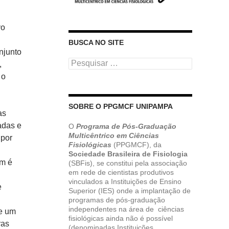
vo
BUSCA NO SITE
njunto
Pesquisar
,
por:
 o
SOBRE O PPGMCF UNIPAMPA
as
adas e
O
Programa de Pós-Graduação
Multicêntrico em Ciências
 por
Fisiológicas
(PPGMCF), da
Sociedade Brasileira de Fisiologia
ém é
(SBFis), se constitui pela associação
em rede de cientistas produtivos
vinculados a Instituições de Ensino
e
Superior (IES) onde a implantação de
programas de pós-graduação
independentes na área de ciências
de um
fisiológicas ainda não é possível
ras
(denominadas Instituições