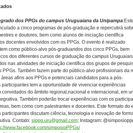
zados
tegrado dos PPGs do campus Uruguaiana da Unipampa
:Est
inculado a cinco programas de pós-graduação e repercutirá sob
stres e doutores, bem como alunos de iniciação científica
los docentes envolvidos com os PPGs. O evento é realizado
tem como público-alvo pós-graduandos dos cinco PPGs, bem
os dos diferentes cursos de graduação do campus Uruguaian
idos nas atividades de iniciação científica dos grupos de pesqui
s PPGs. Também fazem parte do público-alvo profissionais da r
áreas afins aos PPGs e potenciais candidatos para a pós-
participantes tem a oportunidade de vivenciar experiências
m convidados do âmbito regional,nacional e internacional, em 
tegrativa. Também poderão trocar experiências com os particip
áreas, bem como com palestrantes e docentes. Este formato do 
 participantes discutam ciência, tecnologia e inovação de form
rutiva. Contato:
sippg.uru@gmail.com
; Instagram: @simposiopp
ps://www.facebook.com/simposioPPGs/