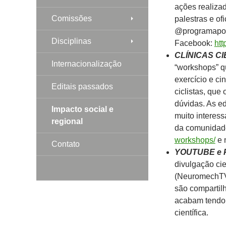
ações realizad
Comissões
palestras e of
@programapo
Disciplinas
Facebook:
htt
CLÍNICAS CI
Internacionalização
“workshops” qu
exercício e ci
Editais passados
ciclistas, que
dúvidas. As e
Impacto social e
muito interess
regional
da comunidad
workshops/
e 
Contato
YOUTUBE e
divulgação ci
(NeuromechTV
são compartil
acabam tendo 
científica.