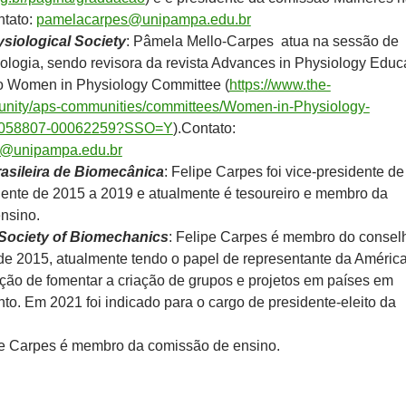
ntato:
pamelacarpes@unipampa.edu.br
siological Society
: Pâmela Mello-Carpes atua na sessão de
ologia, sendo revisora da revista Advances in Physiology Educa
o Women in Physiology Committee (
https://www.the-
nity/aps-communities/committees/Women-in-Physiology-
0058807-00062259?SSO=Y
).Contato:
@unipampa.edu.br
asileira de Biomecânica
: Felipe Carpes foi vice-presidente d
dente de 2015 a 2019 e atualmente é tesoureiro e membro da
nsino.
 Society of Biomechanics
: Felipe Carpes é membro do consel
de 2015, atualmente tendo o papel de representante da Améric
nção de fomentar a criação de grupos e projetos em países em
o. Em 2021 foi indicado para o cargo de presidente-eleito da
pe Carpes é membro da comissão de ensino.