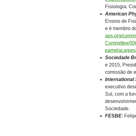
Fisiologia. Co
American Phy
Ensino de Fisi
e é membro d
aps.org/commu
Committee/0
pamelacarpes
Sociedade Br
e 2015, Presi
comissão de e
International
executivo des
Sul, com a fu
desenvolviment
Sociedade.
FESBE
: Feli