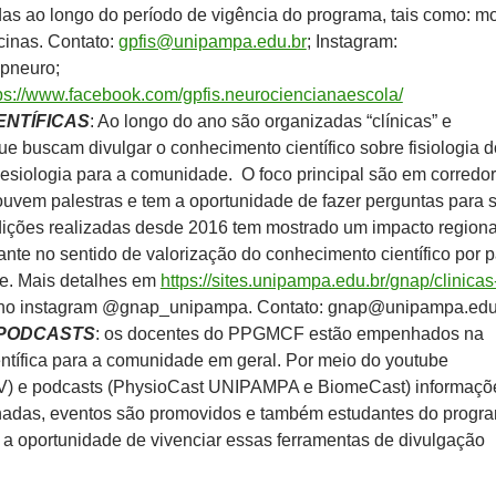
as ao longo do período de vigência do programa, tais como: mo
icinas. Contato:
gpfis@unipampa.edu.br
; Instagram:
pneuro;
ps://www.facebook.com/gpfis.neurociencianaescola/
ENTÍFICAS
: Ao longo do ano são organizadas “clínicas” e
e buscam divulgar o conhecimento científico sobre fisiologia d
nesiologia para a comunidade. O foco principal são em corredo
 ouvem palestras e tem a oportunidade de fazer perguntas para 
dições realizadas desde 2016 tem mostrado um impacto regiona
ante no sentido de valorização do conhecimento científico por p
e. Mais detalhes em
https://sites.unipampa.edu.br/gnap/clinicas
no instagram @gnap_unipampa. Contato: gnap@unipampa.edu
 PODCASTS
: os docentes do PPGMCF estão empenhados na
entífica para a comunidade em geral. Por meio do youtube
) e podcasts (PhysioCast UNIPAMPA e BiomeCast) informaçõ
hadas, eventos são promovidos e também estudantes do progr
a oportunidade de vivenciar essas ferramentas de divulgação