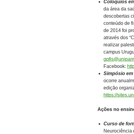
Coloquios em
da área da sa
descobertas ci
conteúdo de fi
de 2014 foi pr
através dos “C
realizar pale
campus Urugua
gpfis@unipam
Facebook:
htt
Simpósio em
ocorre anualm
edição organi
https://sites.
Ações no ensin
Curso de for
Neurociência 