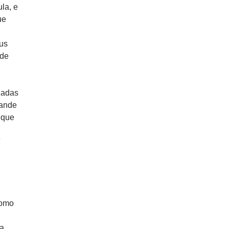
la, e
ue
us
 de
zadas
rande
 que
como
na