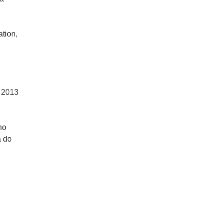
tion,
e 2013
ho
a do