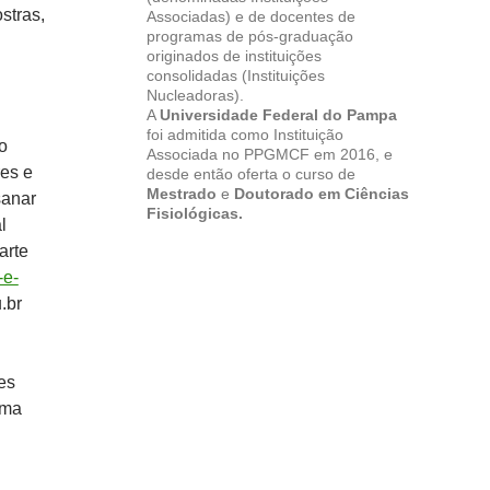
stras,
Associadas) e de docentes de
programas de pós-graduação
originados de instituições
consolidadas (Instituições
Nucleadoras).
A
Universidade Federal do Pampa
foi admitida como Instituição
o
Associada no PPGMCF em 2016, e
res e
desde então oferta o curso de
Mestrado
e
Doutorado em Ciências
sanar
Fisiológicas.
l
arte
-e-
.br
es
ama