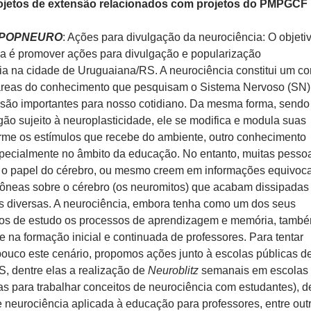
ojetos de extensão relacionados com projetos do PMPGCF
POPNEURO
: Ações para divulgação da neurociência: O objeti
a é promover ações para divulgação e popularização
ia na cidade de Uruguaiana/RS. A neurociência constitui um co
áreas do conhecimento que pesquisam o Sistema Nervoso (SN)
 são importantes para nosso cotidiano. Da mesma forma, sendo
ão sujeito à neuroplasticidade, ele se modifica e modula suas
rme os estímulos que recebe do ambiente, outro conhecimento
specialmente no âmbito da educação. No entanto, muitas pesso
o papel do cérebro, ou mesmo creem em informações equivoc
ôneas sobre o cérebro (os neuromitos) que acabam dissipadas
s diversas. A neurociência, embora tenha como um dos seus
mos de estudo os processos de aprendizagem e memória, tamb
 na formação inicial e continuada de professores. Para tentar
pouco este cenário, propomos ações junto à escolas públicas d
, dentre elas a realização de
Neuroblitz
semanais em escolas
mas para trabalhar conceitos de neurociência com estudantes), 
 neurociência aplicada à educação para professores, entre out