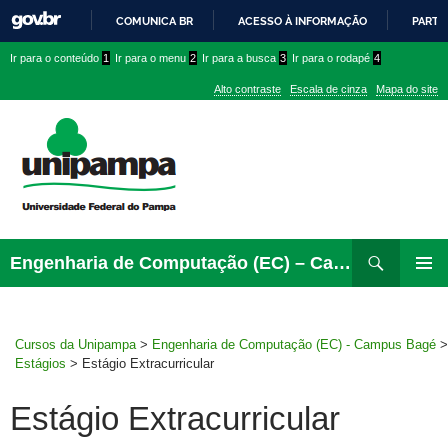
COMUNICA BR
ACESSO À INFORMAÇÃO
PARTI
IR
Ir
Ir
Ir
Ir para o conteúdo
1
Ir para o menu
2
Ir para a busca
3
Ir para o rodapé
4
PARA
para
para
para
O
Alto contraste
Escala de cinza
Mapa do site
CONTEÚDO
conteúdo
menu
menu
superior
lateral
Pesquisar
Ir
Engenharia de Computação (EC) – Campus Bagé
para
MENU
rodapé
PRINCI
Cursos da Unipampa
>
Engenharia de Computação (EC) - Campus Bagé
>
Estágios
>
Estágio Extracurricular
Estágio Extracurricular