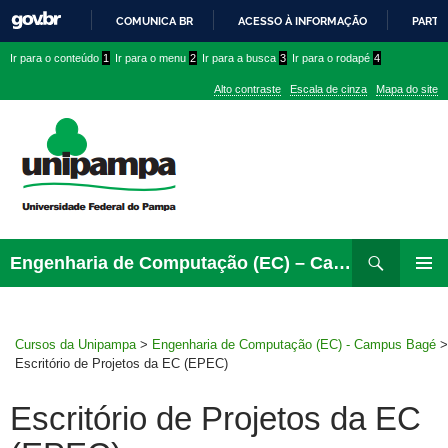
COMUNICA BR
ACESSO À INFORMAÇÃO
PARTI
IR
Ir
Ir
Ir
Ir para o conteúdo
1
Ir para o menu
2
Ir para a busca
3
Ir para o rodapé
4
PARA
para
para
para
O
Alto contraste
Escala de cinza
Mapa do site
CONTEÚDO
conteúdo
menu
menu
superior
lateral
Pesquisar
Ir
Engenharia de Computação (EC) – Campus Bagé
para
MENU
rodapé
PRINCI
Cursos da Unipampa
>
Engenharia de Computação (EC) - Campus Bagé
>
Escritório de Projetos da EC (EPEC)
Escritório de Projetos da EC