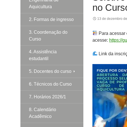
no Curs
Aquicultura
13 de dezembro d
2. Formas de ingresso
3. Coordenação do
Para acessar o
Curso
acesse:
https://
4. Assistência
Link da inscri
estudantil
5. Docentes do curso
6. Técnicos do Curso
7. Horários 2026/1
8. Calendário
Acadêmico