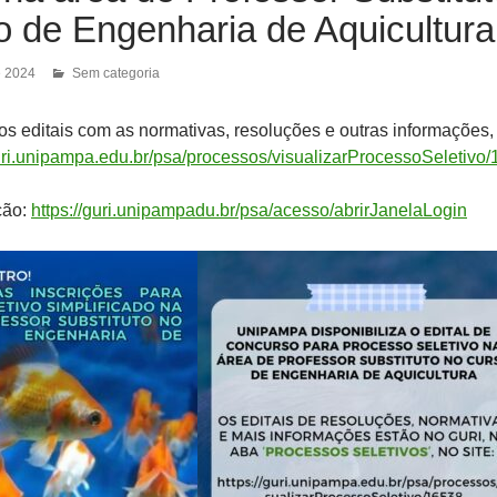
o de Engenharia de Aquicultura
e 2024
Sem categoria
s editais com as normativas, resoluções e outras informações,
guri.unipampa.edu.br/psa/processos/visualizarProcessoSeletivo
ção:
https://guri.unipampadu.br/psa/acesso/abrirJanelaLogin