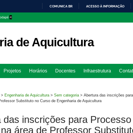
COMUNICA BR
ACESSO À INFORMAÇÃO
IR
 rodapé
4
PARA
O
CONTEÚDO
ia de Aquicultura
Ir
Projetos
Horários
Docentes
Infraestrutura
Conta
para
rodapé
>
Engenharia de Aquicultura
>
Sem categoria
>
Abertura das inscrições par
Professor Substituto no Curso de Engenharia de Aquicultura
 das inscrições para Processo
 na área de Professor Substitut