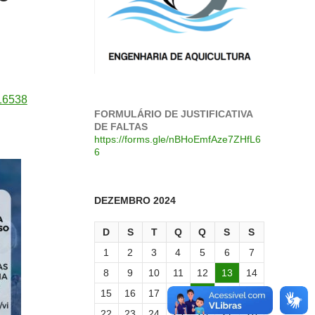
/16538
FORMULÁRIO DE JUSTIFICATIVA
DE FALTAS
https://forms.gle/nBHoEmfAze7ZHfL6
6
DEZEMBRO 2024
D
S
T
Q
Q
S
S
1
2
3
4
5
6
7
8
9
10
11
12
13
14
15
16
17
18
19
20
21
22
23
24
25
26
27
28