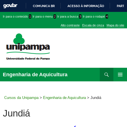
COMUNICA BR
ACESSO À INFORMAÇÃO
PARTI
IR
Ir
Ir
Ir
Ir para o conteúdo
1
Ir para o menu
2
Ir para a busca
3
Ir para o rodapé
4
PARA
para
para
para
O
Alto contraste
Escala de cinza
Mapa do site
CONTEÚDO
conteúdo
menu
menu
superior
lateral
Pesquisar
Ir
Engenharia de Aquicultura
para
MENU
rodapé
PRINCI
Cursos da Unipampa
>
Engenharia de Aquicultura
>
Jundiá
Jundiá