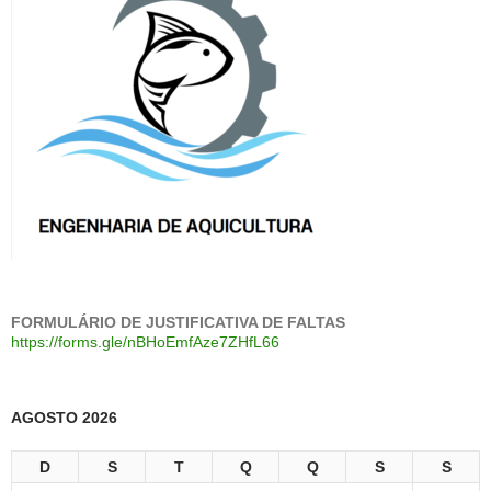
FORMULÁRIO DE JUSTIFICATIVA DE FALTAS
https://forms.gle/nBHoEmfAze7ZHfL66
AGOSTO 2026
D
S
T
Q
Q
S
S