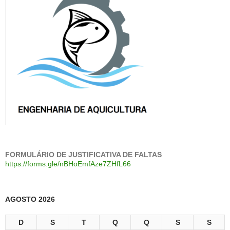
FORMULÁRIO DE JUSTIFICATIVA DE FALTAS
https://forms.gle/nBHoEmfAze7ZHfL66
AGOSTO 2026
D
S
T
Q
Q
S
S