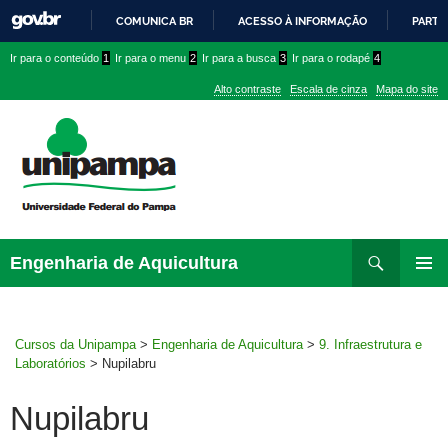
COMUNICA BR
ACESSO À INFORMAÇÃO
PARTI
IR
Ir
Ir
Ir
Ir para o conteúdo
1
Ir para o menu
2
Ir para a busca
3
Ir para o rodapé
4
PARA
para
para
para
O
Alto contraste
Escala de cinza
Mapa do site
CONTEÚDO
conteúdo
menu
menu
superior
lateral
Pesquisar
Ir
Engenharia de Aquicultura
para
MENU
rodapé
PRINCI
Cursos da Unipampa
>
Engenharia de Aquicultura
>
9. Infraestrutura e
Laboratórios
>
Nupilabru
Nupilabru