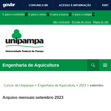
COMUNICA BR
ACESSO À INFORMAÇÃO
PARTI
IR
Ir
Ir
Ir
Ir para o conteúdo
1
Ir para o menu
2
Ir para a busca
3
Ir para o rodapé
4
PARA
para
para
para
O
Alto contraste
Escala de cinza
Mapa do site
CONTEÚDO
conteúdo
menu
menu
superior
lateral
Pesquisar
Ir
Engenharia de Aquicultura
para
MENU
rodapé
PRINCI
Cursos da Unipampa
>
Engenharia de Aquicultura
>
2023
>
setembro
Arquivo mensais:setembro 2023