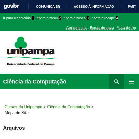
COMUNICA BR
ACESSO À INFORMAÇÃO
PARTI
IR
Ir
Ir
Ir
Ir para o conteúdo
1
Ir para o menu
2
Ir para a busca
3
Ir para o rodapé
4
PARA
para
para
para
O
Alto contraste
Escala de cinza
Mapa do site
CONTEÚDO
conteúdo
menu
menu
superior
lateral
Pesquisar
Ir
Ciência da Computação
para
MENU
rodapé
PRINCI
Cursos da Unipampa
>
Ciência da Computação
>
Mapa do Site
Arquivos