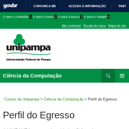
COMUNICA BR
ACESSO À INFORMAÇÃO
PARTI
IR
Ir
Ir
Ir
Ir para o conteúdo
1
Ir para o menu
2
Ir para a busca
3
Ir para o rodapé
4
PARA
para
para
para
O
Alto contraste
Escala de cinza
Mapa do site
CONTEÚDO
conteúdo
menu
menu
superior
lateral
Pesquisar
Ir
Ciência da Computação
para
MENU
rodapé
PRINCI
Cursos da Unipampa
>
Ciência da Computação
>
Perfil do Egresso
Perfil do Egresso