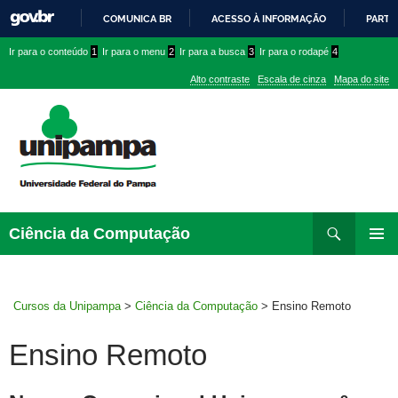
COMUNICA BR
ACESSO À INFORMAÇÃO
PARTI
IR
Ir
Ir
Ir
Ir para o conteúdo
1
Ir para o menu
2
Ir para a busca
3
Ir para o rodapé
4
PARA
para
para
para
O
Alto contraste
Escala de cinza
Mapa do site
CONTEÚDO
conteúdo
menu
menu
superior
lateral
Pesquisar
Ir
Ciência da Computação
para
MENU
rodapé
PRINCI
Cursos da Unipampa
>
Ciência da Computação
>
Ensino Remoto
Ensino Remoto