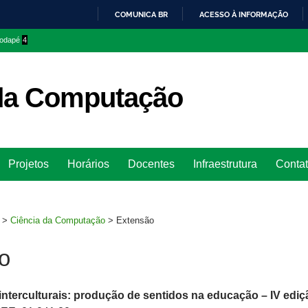
COMUNICA BR
ACESSO À INFORMAÇÃO
IR
 rodapé
4
PARA
O
CONTEÚDO
 da Computação
Ir
Projetos
Horários
Docentes
Infraestrutura
Conta
para
rodapé
>
Ciência da Computação
>
Extensão
o
nterculturais: produção de sentidos na educação – IV ediç