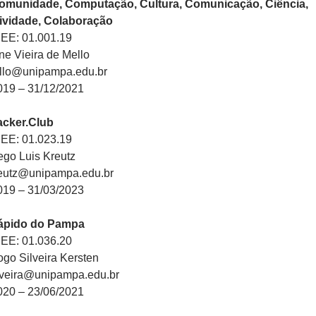
omunidade, Computação, Cultura, Comunicação, Ciência,
tividade, Colaboração
PEE: 01.001.19
ne Vieira de Mello
ello@unipampa.edu.br
019 – 31/12/2021
cker.Club
PEE: 01.023.19
go Luis Kreutz
reutz@unipampa.edu.br
019 – 31/03/2023
Rápido do Pampa
PEE: 01.036.20
go Silveira Kersten
ilveira@unipampa.edu.br
020 – 23/06/2021