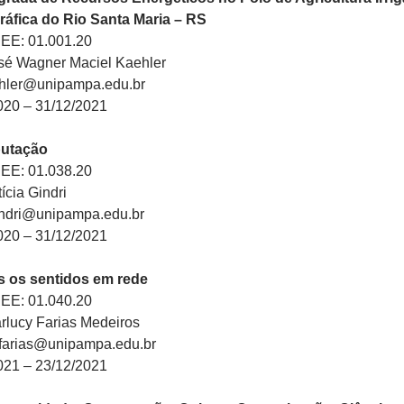
ráfica do Rio Santa Maria – RS
PEE: 01.001.20
sé Wagner Maciel Kaehler
ehler@unipampa.edu.br
020 – 31/12/2021
putação
PEE: 01.038.20
ícia Gindri
gindri@unipampa.edu.br
020 – 31/12/2021
s os sentidos em rede
PEE: 01.040.20
rlucy Farias Medeiros
yfarias@unipampa.edu.br
021 – 23/12/2021