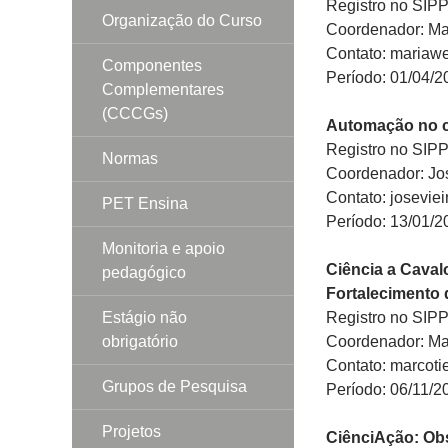
Registro no SIP
Organização do Curso
Coordenador: Mar
Contato: mariaw
Componentes
Período: 01/04/2
Complementares
(CCCGs)
Automação no ca
Registro no SIP
Normas
Coordenador: Jos
Contato: josevi
PET Ensina
Período: 13/01/2
Monitoria e apoio
Ciência a Caval
pedagógico
Fortalecimento
Estágio não
Registro no SIP
obrigatório
Coordenador: Mar
Contato: marcot
Grupos de Pesquisa
Período: 06/11/2
Projetos
CiênciAção: Obse