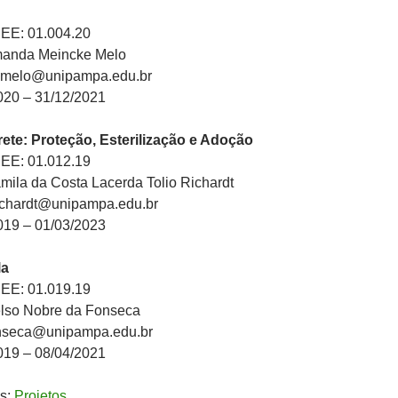
PEE: 01.004.20
manda Meincke Melo
amelo@unipampa.edu.br
020 – 31/12/2021
te: Proteção, Esterilização e Adoção
PEE: 01.012.19
ila da Costa Lacerda Tolio Richardt
richardt@unipampa.edu.br
019 – 01/03/2023
la
PEE: 01.019.19
lso Nobre da Fonseca
onseca@unipampa.edu.br
019 – 08/04/2021
s:
Projetos