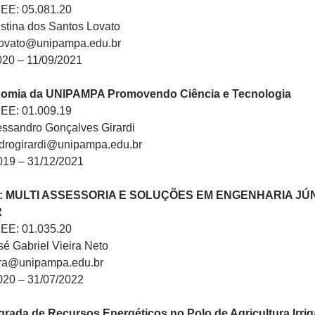
PEE: 05.081.20
stina dos Santos Lovato
alovato@unipampa.edu.br
020 – 11/09/2021
nomia da UNIPAMPA Promovendo Ciência e Tecnologia
PEE: 01.009.19
essandro Gonçalves Girardi
ndrogirardi@unipampa.edu.br
019 – 31/12/2021
or: MULTI ASSESSORIA E SOLUÇÕES EM ENGENHARIA JÚ
R
PEE: 01.035.20
é Gabriel Vieira Neto
eira@unipampa.edu.br
020 – 31/07/2022
grada de Recursos Energéticos no Polo de Agricultura Irri