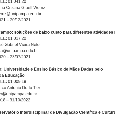
PEE: 01.041.20
ia Cristina Graeff Wernz
ernz@unipampa.edu.br
021 – 20/12/2021
mpo: soluções de baixo custo para diferentes atividades 
PEE: 01.017.20
é Gabriel Vieira Neto
eira@unipampa.edu.br
020 – 23/07/2021
o: Universidade e Ensino Básico de Mãos Dadas pelo
 da Educação
PEE: 01.009.18
co Antonio Durlo Tier
ier@unipampa.edu.br
018 – 31/10/2022
rvatório Interdisciplinar de Divulgação Científica e Cultur