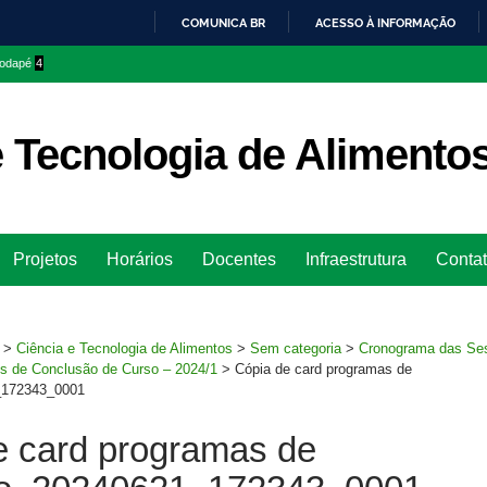
COMUNICA BR
ACESSO À INFORMAÇÃO
IR
 rodapé
4
PARA
O
CONTEÚDO
e Tecnologia de Alimento
Ir
Projetos
Horários
Docentes
Infraestrutura
Conta
para
rodapé
>
Ciência e Tecnologia de Alimentos
>
Sem categoria
>
Cronograma das Se
os de Conclusão de Curso – 2024/1
>
Cópia de card programas de
_172343_0001
e card programas de