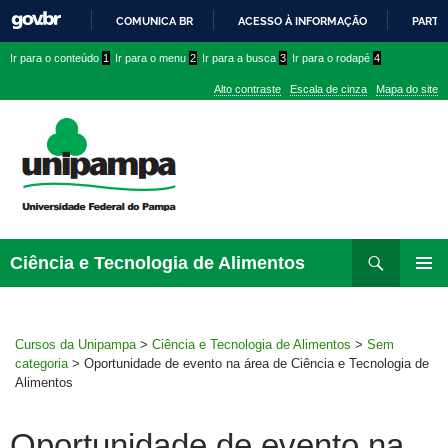
COMUNICA BR
ACESSO À INFORMAÇÃO
PARTI
IR
Ir
Ir
Ir
Ir para o conteúdo
1
Ir para o menu
2
Ir para a busca
3
Ir para o rodapé
4
PARA
para
para
para
O
Alto contraste
Escala de cinza
Mapa do site
CONTEÚDO
conteúdo
menu
menu
superior
lateral
Pesquisar
Ir
Ciência e Tecnologia de Alimentos
para
MENU
rodapé
PRINCI
Cursos da Unipampa
>
Ciência e Tecnologia de Alimentos
>
Sem
categoria
>
Oportunidade de evento na área de Ciência e Tecnologia de
Alimentos
Oportunidade de evento na