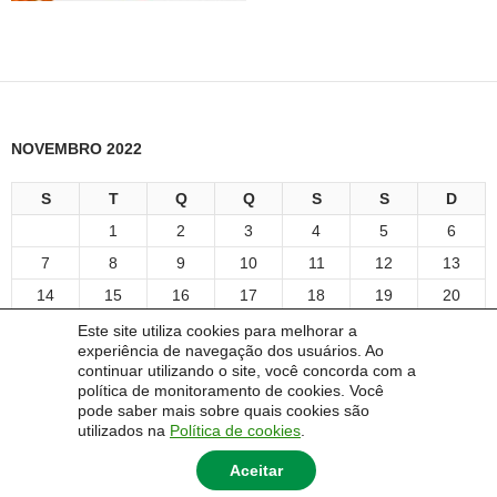
NOVEMBRO 2022
S
T
Q
Q
S
S
D
1
2
3
4
5
6
7
8
9
10
11
12
13
14
15
16
17
18
19
20
21
22
23
24
25
26
27
Este site utiliza cookies para melhorar a
experiência de navegação dos usuários. Ao
28
29
30
continuar utilizando o site, você concorda com a
« maio
maio »
política de monitoramento de cookies. Você
pode saber mais sobre quais cookies são
utilizados na
Política de cookies
.
Aceitar