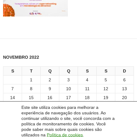
NOVEMBRO 2022
S
T
Q
Q
S
S
D
1
2
3
4
5
6
7
8
9
10
11
12
13
14
15
16
17
18
19
20
21
22
23
24
25
26
27
Este site utiliza cookies para melhorar a
experiência de navegação dos usuários. Ao
28
29
30
continuar utilizando o site, você concorda com a
« maio
maio »
política de monitoramento de cookies. Você
pode saber mais sobre quais cookies são
utilizados na
Política de cookies
.