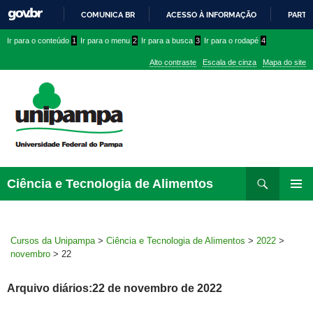
COMUNICA BR
ACESSO À INFORMAÇÃO
PARTI
IR
Ir
Ir
Ir
Ir para o conteúdo
1
Ir para o menu
2
Ir para a busca
3
Ir para o rodapé
4
PARA
para
para
para
O
Alto contraste
Escala de cinza
Mapa do site
CONTEÚDO
conteúdo
menu
menu
superior
lateral
Pesquisar
Ir
Ciência e Tecnologia de Alimentos
para
MENU
rodapé
PRINCI
Cursos da Unipampa
>
Ciência e Tecnologia de Alimentos
>
2022
>
novembro
>
22
Arquivo diários:22 de novembro de 2022