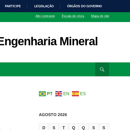
PARTICIPE
LEGISLAÇÃO
ÓRGÃOS DO GOVERNO
Alto contraste
Escala de cinza
Mapa do site
ngenharia Mineral
PT
EN
ES
AGOSTO 2026
D
S
T
Q
Q
S
S