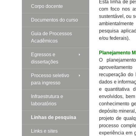
Esta linha de pe
Corpo docente
com foco nos a
sustentável, ou se
Documentos do curso
ambientalmente
pesquisa aplicad
Guia de Processos
e/ou federais).
Acadêmicos
Planejamento Mi
Egressos e
O planejament
dissertações
aproveitamento
recuperação do 
Processo seletivo
dados e informaç
para ingresso
e quantitativa
Infraestrutura e
envolvidos, bem
laboratórios
conhecimento ge
depósito mineral
Linhas de pesquisa
projeto de qual
processo comple
Links e sites
experiência em 