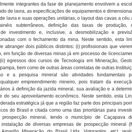
lmente integrantes da fase de planejamento envolvem a esco
odo de lavra, as especificações de equipamentos e dimension
o de lavra e suas operações unitárias, o layout das cavas a céu 
inéis subterrâneos, definição das taxas de produção, c
 de investimento e, inclusive, a desmobilização e previ
cionadas com o fechamento da mina. Neste sentido, esta li
e abranger dois públicos distintos: (i) profissionais que viere
ão, em função de diversas minas já em processo de licenciame
 (ii) egressos dos cursos de Tecnologia em Mineração, Geol
ipampa, bem como de outras áreas correlatas de outras Instituiç
o e a pesquisa mineral são atividades fundamentais p
 qualquer empreendimento mineiro, pois tratam da execuç
ários à definição da jazida mineral, sua avaliação e a determ
de do seu aproveitamento econômico. Neste sentido, esta Li
derada estratégica já que a região faz parte dos principais pon
icos do Brasil e citada como uma das prioritárias para invest
 prospecção mineral, tendo o município de Caçapava d
instalação de diversas empresas de prospecção mineral (
, Amarillo Mineração do Brasil Ltda, Votorantim, etc), real