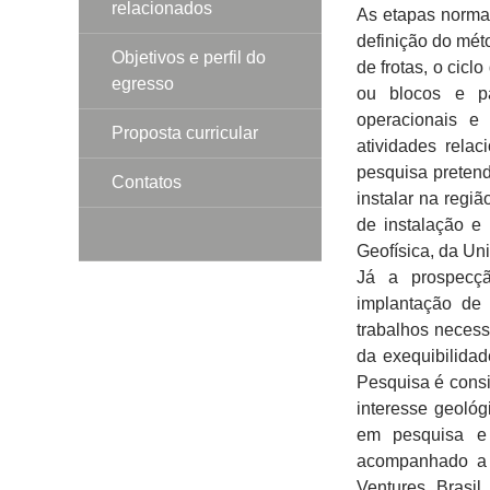
relacionados
As etapas norma
definição do mét
Objetivos e perfil do
de frotas, o cicl
egresso
ou blocos e pa
operacionais e
Proposta curricular
atividades rela
pesquisa pretend
Contatos
instalar na regi
de instalação e
Geofísica, da Un
Já a prospecçã
implantação de
trabalhos necess
da exequibilida
Pesquisa é consi
interesse geológ
em pesquisa e
acompanhado a 
Ventures Brasil