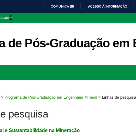
COMUNICA BR
ACESSO À INFORMAÇÃO
IR
 rodapé
4
PARA
O
CONTEÚDO
 de Pós-Graduação em E
Ir
para
rodapé
>
Programa de Pós-Graduação em Engenharia Mineral
>
Linhas de pesquisa
de pesquisa
l e Sustentabilidade na Mineração