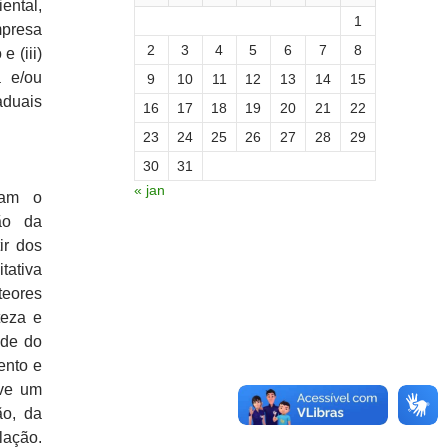
ental,
1
mpresa
2
3
4
5
6
7
8
e (iii)
a e/ou
9
10
11
12
13
14
15
aduais
16
17
18
19
20
21
22
23
24
25
26
27
28
29
30
31
« jan
sam o
ão da
ir dos
tativa
teores
teza e
ade do
ento e
lve um
ão, da
lação.