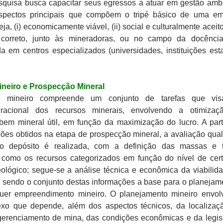
squisa busca capacitar seus egressos a atuar em gestão ambi
spectos principais que compõem o tripé básico de uma e
ja, (i) economicamente viável, (ii) social e culturalmente aceito 
 correto, junto às mineradoras, ou no campo da docênci
a em centros especializados (universidades, instituições est
neiro e Prospecção Mineral
o mineiro compreende um conjunto de tarefas que vi
 racional dos recursos minerais, envolvendo a otimizaç
bem mineral útil, em função da maximização do lucro. A part
ões obtidos na etapa de prospecção mineral, a avaliação quali
 do depósito é realizada, com a definição das massas e 
 como os recursos categorizados em função do nível de cer
ológico; segue-se a análise técnica e econômica da viabilid
, sendo o conjunto destas informações a base para o planejam
quer empreendimento mineiro. O planejamento mineiro envo
xo que depende, além dos aspectos técnicos, da localizaç
gerenciamento de mina, das condições econômicas e da legis