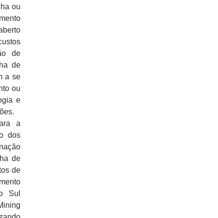
lha ou
amento
aberto
ustos
são de
nha de
m a se
nto ou
ogia e
ões.
ara a
ão dos
inação
nha de
tos de
imento
o Sul
Mining
izando