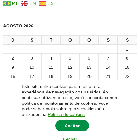
PT
EN
ES
AGOSTO 2026
D
S
T
Q
Q
S
S
1
2
3
4
5
6
7
8
9
10
11
12
13
14
15
16
17
18
19
20
21
22
23
24
25
26
27
28
29
Este site utiliza cookies para melhorar a
experiência de navegação dos usuários. Ao
30
31
continuar utilizando o site, você concorda com a
« jan
política de monitoramento de cookies. Você
pode saber mais sobre quais cookies são
utilizados na
Política de cookies
.
Aceitar
Fechar
© 2014 Universidade Federal do Pampa - UNIPAMPA