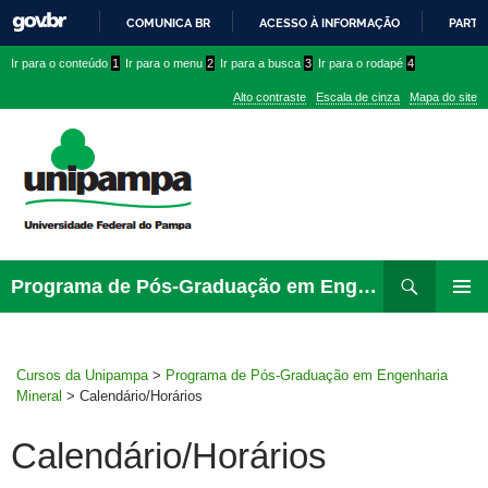
COMUNICA BR
ACESSO À INFORMAÇÃO
PARTI
IR
Ir
Ir
Ir
Ir para o conteúdo
1
Ir para o menu
2
Ir para a busca
3
Ir para o rodapé
4
PARA
para
para
para
O
Alto contraste
Escala de cinza
Mapa do site
CONTEÚDO
conteúdo
menu
menu
superior
lateral
Pesquisar
Ir
Programa de Pós-Graduação em Engenharia Mineral
para
MENU
rodapé
PRINCI
Cursos da Unipampa
>
Programa de Pós-Graduação em Engenharia
Mineral
>
Calendário/Horários
Calendário/Horários