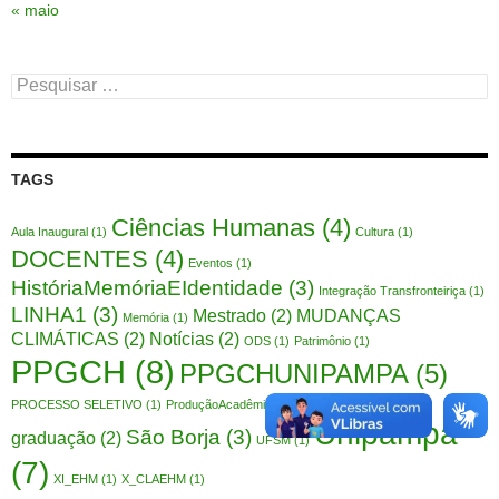
« maio
Pesquisar
por:
TAGS
Ciências Humanas
(4)
Aula Inaugural
(1)
Cultura
(1)
DOCENTES
(4)
Eventos
(1)
HistóriaMemóriaEIdentidade
(3)
Integração Transfronteiriça
(1)
LINHA1
(3)
Mestrado
(2)
MUDANÇAS
Memória
(1)
CLIMÁTICAS
(2)
Notícias
(2)
ODS
(1)
Patrimônio
(1)
PPGCH
(8)
PPGCHUNIPAMPA
(5)
Pós-
PROCESSO SELETIVO
(1)
ProduçãoAcadêmica
(1)
Publicação
(1)
Unipampa
São Borja
(3)
graduação
(2)
UFSM
(1)
(7)
XI_EHM
(1)
X_CLAEHM
(1)