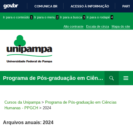
COMUNICA BR
ACESSO À INFORMAÇÃO
PARTI
IR
Ir
Ir
Ir
Ir para o conteúdo
1
Ir para o menu
2
Ir para a busca
3
Ir para o rodapé
4
PARA
para
para
para
O
Alto contraste
Escala de cinza
Mapa do site
CONTEÚDO
conteúdo
menu
menu
superior
lateral
Pesquisar
Ir
Programa de Pós-graduação em Ciências Humanas – PPGCH
para
MENU
rodapé
PRINCI
Cursos da Unipampa
>
Programa de Pós-graduação em Ciências
Humanas - PPGCH
>
2024
Arquivos anuais: 2024