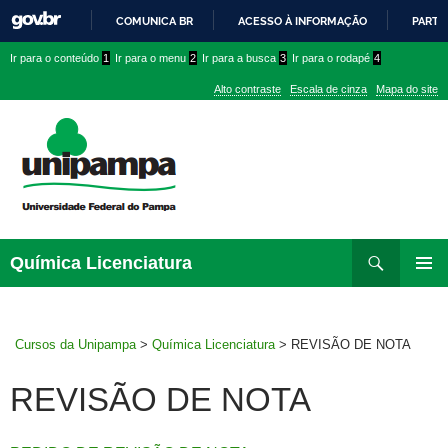
COMUNICA BR
ACESSO À INFORMAÇÃO
PARTI
IR
Ir
Ir
Ir
Ir para o conteúdo
1
Ir para o menu
2
Ir para a busca
3
Ir para o rodapé
4
PARA
para
para
para
O
Alto contraste
Escala de cinza
Mapa do site
CONTEÚDO
conteúdo
menu
menu
superior
lateral
Pesquisar
Ir
Química Licenciatura
para
MENU
rodapé
PRINCI
Cursos da Unipampa
>
Química Licenciatura
>
REVISÃO DE NOTA
REVISÃO DE NOTA