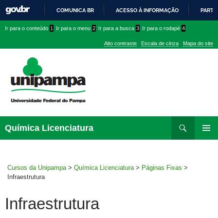
COMUNICA BR
ACESSO À INFORMAÇÃO
PARTI
IR
Ir
Ir
Ir
Ir para o conteúdo
1
Ir para o menu
2
Ir para a busca
3
Ir para o rodapé
4
PARA
para
para
para
O
Alto contraste
Escala de cinza
Mapa do site
CONTEÚDO
conteúdo
menu
menu
superior
lateral
Pesquisar
Ir
Química Licenciatura
para
MENU
rodapé
PRINCI
Cursos da Unipampa
>
Química Licenciatura
>
Páginas Fixas
>
Infraestrutura
Infraestrutura