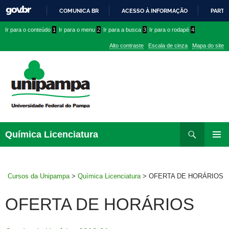
COMUNICA BR
ACESSO À INFORMAÇÃO
PARTI
IR
Ir
Ir
Ir
Ir para o conteúdo
1
Ir para o menu
2
Ir para a busca
3
Ir para o rodapé
4
PARA
para
para
para
O
Alto contraste
Escala de cinza
Mapa do site
CONTEÚDO
conteúdo
menu
menu
superior
lateral
Pesquisar
Ir
Química Licenciatura
para
MENU
rodapé
PRINCI
Cursos da Unipampa
>
Química Licenciatura
>
OFERTA DE HORÁRIOS
OFERTA DE HORÁRIOS