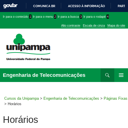
COMUNICA BR
ACESSO À INFORMAÇÃO
PARTI
IR
Ir
Ir
Ir
Ir para o conteúdo
1
Ir para o menu
2
Ir para a busca
3
Ir para o rodapé
4
PARA
para
para
para
O
Alto contraste
Escala de cinza
Mapa do site
CONTEÚDO
conteúdo
menu
menu
superior
lateral
Pesquisar
Ir
Engenharia de Telecomunicações
para
MENU
rodapé
PRINCI
Cursos da Unipampa
>
Engenharia de Telecomunicações
>
Páginas Fixas
>
Horários
Horários