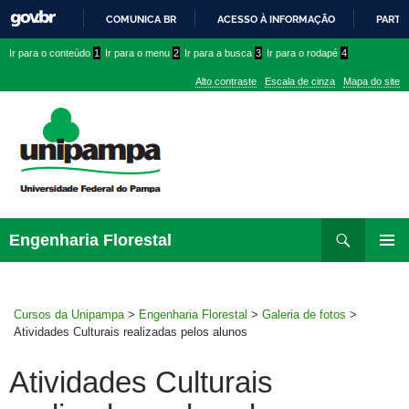
COMUNICA BR
ACESSO À INFORMAÇÃO
PARTI
IR
Ir
Ir
Ir
Ir para o conteúdo
1
Ir para o menu
2
Ir para a busca
3
Ir para o rodapé
4
PARA
para
para
para
O
Alto contraste
Escala de cinza
Mapa do site
CONTEÚDO
conteúdo
menu
menu
superior
lateral
Pesquisar
Ir
Engenharia Florestal
para
MENU
rodapé
PRINCI
Cursos da Unipampa
>
Engenharia Florestal
>
Galeria de fotos
>
Atividades Culturais realizadas pelos alunos
Atividades Culturais