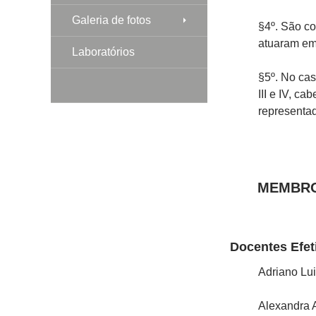
Galeria de fotos
§4º. São c
atuaram em 
Laboratórios
§5º. No cas
III e IV, c
representad
MEMBRO
Docentes Efet
Adriano Lu
Alexandra 