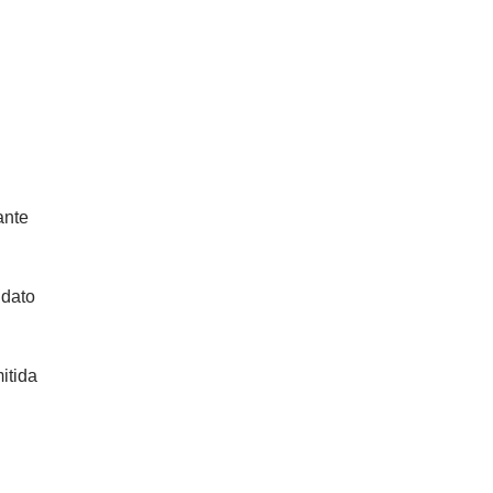
ante
ndato
itida