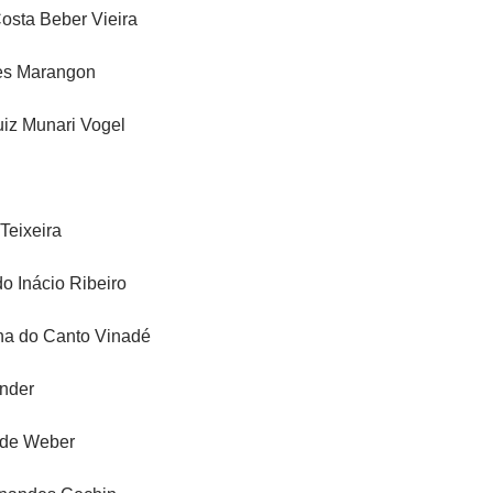
osta Beber Vieira
es Marangon
uiz Munari Vogel
 Teixeira
o Inácio Ribeiro
na do Canto Vinadé
nder
ade Weber