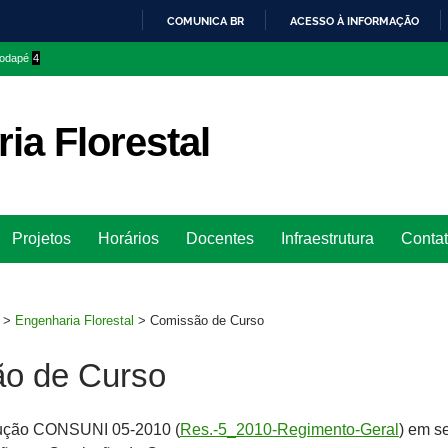
COMUNICA BR
ACESSO À INFORMAÇÃO
IR
 rodapé
4
PARA
O
CONTEÚDO
ia Florestal
Ir
Projetos
Horários
Docentes
Infraestrutura
Conta
para
rodapé
>
Engenharia Florestal
>
Comissão de Curso
o de Curso
ução CONSUNI 05-2010 (
Res.-5_2010-Regimento-Geral
) em s