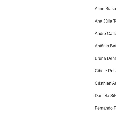
Aline Biasol
Ana Júlia 
André Carl
Antônio Bat
Bruna Denar
Cibele Rosa
Cristhian 
Daniela Sil
Fernando Fe