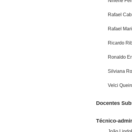
Nirlene Fe
Rafael Cab
Rafael Mar
Ricardo Rib
Ronaldo Er
Silviana R
Velci Quei
Docentes Subs
Técnico-admin
João Lindol