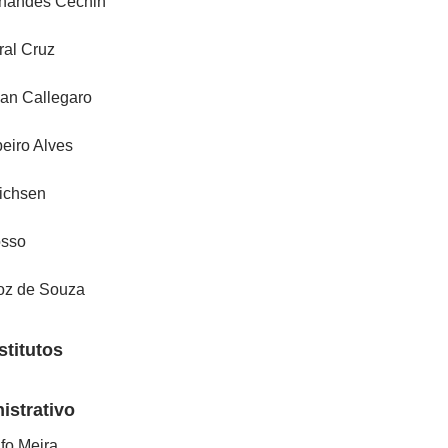
rnandes Cechin
ral Cruz
ian Callegaro
eiro Alves
ichsen
osso
roz de Souza
titutos
istrativo
fo Meira