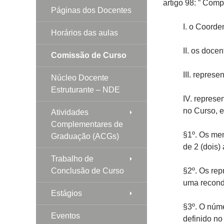
artigo 98: ” Co
Páginas dos Docentes
I. o Coorde
Horários das aulas
II. os doce
Comissão de Curso
III. represe
Núcleo Docente
Estruturante – NDE
IV. represe
no Curso, e
Atividades
Complementares de
§1º. Os me
Graduação (ACGs)
de 2 (dois)
Trabalho de
Conclusão de Curso
§2º. Os rep
uma recond
Estágios
§3º. O núme
Eventos
definido n