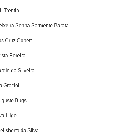
i Trentin
Teixeira Senna Sarmento Barata
os Cruz Copetti
ista Pereira
din da Silveira
 Gracioli
Augusto Bugs
va Lilge
lisberto da Silva