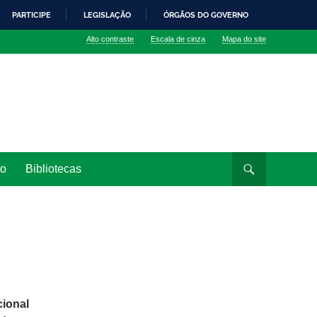
PARTICIPE
LEGISLAÇÃO
ÓRGÃOS DO GOVERNO
Alto contraste
Escala de cinza
Mapa do site
to
Bibliotecas
cional