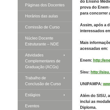
do Ensino Médio
Páginas dos Docentes
prova do Enem é
para concorrer 
Horários das aulas
Assim, após a d
Comissão de Curso
interessados em
Núcleo Docente
Mais informaçõ
Estruturante – NDE
acessadas em:
Atividades
Enem:
http://en
Complementares de
Graduação (ACGs)
Sisu:
http://sisu
Trabalho de
Conclusão de Curso
UNIPAMPA:
www
Estágios
Além do SISU, 
inclui as modal
Eventos
Diploma.