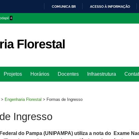
COMUNICA BR
ACESSO À INFORMAÇÃO
IR
 rodapé
4
PARA
O
CONTEÚDO
ia Florestal
Ir
Projetos
Horários
Docentes
Infraestrutura
Conta
para
rodapé
>
Engenharia Florestal
>
Formas de Ingresso
de Ingresso
Federal do Pampa (UNIPAMPA) utiliza a nota do Exame Na