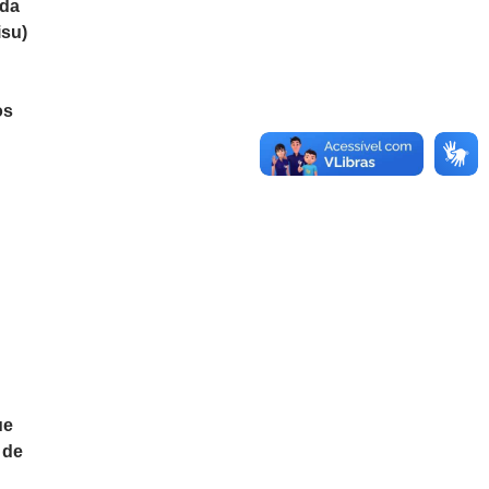
 da
isu)
os
ue
 de