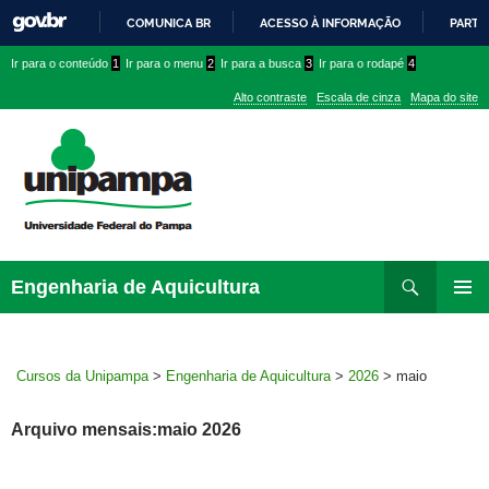
COMUNICA BR
ACESSO À INFORMAÇÃO
PARTI
IR
Ir
Ir
Ir
Ir para o conteúdo
1
Ir para o menu
2
Ir para a busca
3
Ir para o rodapé
4
PARA
para
para
para
O
Alto contraste
Escala de cinza
Mapa do site
CONTEÚDO
conteúdo
menu
menu
superior
lateral
Pesquisar
Ir
Engenharia de Aquicultura
para
MENU
rodapé
PRINCI
Cursos da Unipampa
>
Engenharia de Aquicultura
>
2026
>
maio
Arquivo mensais:maio 2026