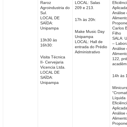
Raroz
LOCAL: Salas
Eficiênc
Agroindustria do
209 e 213.
Aplicad
Sul.
Análise
LOCAL DE
Aliment
17h às 20h:
SAÍDA:
Propone
Unipampa
Carlos 
Make Music Day
Filho
Unipampa
SALA: 
13h30 às
LOCAL: Hall de
– Labor
16h30:
entrada do Prédio
Análise
Administrativo
Alimento
Visita Técnica
122, pr
II- Cervejaria
acadêmi
Vicencia Ltda.
LOCAL DE
14h às 
SAÍDA:
Unipampa
Minicurs
“Cromat
Líquida 
Eficiênc
Aplicad
Análise
Aliment
Propone