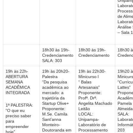
Unipam
Laborat
Proces
de Alime
Laborat
Análise 
– Sala 
18h30 às 19h-
18h30 às 19h-
18h30 à
Credenciamento
Credenciamento
Creden
SALA: 303
19h às 22h-
19h às 20h20-
19h às 22h30-
19h20 à
ABERTURA
Palestra
Minicurso l
Minicur
SEMANA
“Da pesquisa
“ Balas
“Curric
ACADÊMICA
acadêmica ao
Artesanais”
Lattes”
INTEGRADA
mercado: a
Proponente:
Propone
trajetória da
Profª. Drª.
Acadêm
Startup Olive+
Angelita Machado
Pamela 
1ª PALESTRA:
Proponente:
Leitão
Almeida
“O que eu
M.Se. Camila
LOCAL:
SALA:
preciso saber
Sant’anna
Unipampa-
Laborat
para
Monteiro-
Laboratório de
Informát
empreender
Doutoranda em
Processamento
203
hoje”