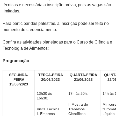
técnicas é necessária a inscrição prévia, pois as vagas são
limitadas.
Para participar das palestras, a inscrição pode ser feito no
momento do credenciamento.
Confira as atividades planejadas para o Curso de Ciência e
Tecnologia de Alimentos:
Programação:
SEGUNDA-
TERÇA-FEIRA
QUARTA-FEIRA
QUINT
FEIRA
20/06/2023
21/06/2023
22/0
19/06/2023
13h30 às
17h às 20h:
14h às 
16h30:
II Mostra de
Minicurs
Visita Técnica
Trabalhos
“Cromat
I- Empresa
Científicos
Líquida 