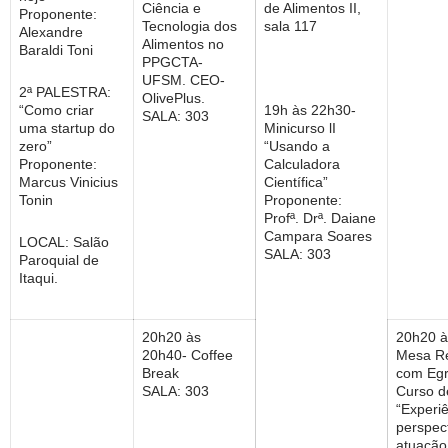
Ciência e
de Alimentos II,
Proponente:
Tecnologia dos
sala 117
Alexandre
Alimentos no
Baraldi Toni
PPGCTA-
UFSM. CEO-
2ª PALESTRA:
OlivePlus.
“Como criar
19h às 22h30-
SALA: 303
uma startup do
Minicurso lI
zero”
“Usando a
Proponente:
Calculadora
Marcus Vinicius
Científica”
Tonin
Proponente:
Profª. Drª. Daiane
Campara Soares
LOCAL: Salão
SALA: 303
Paroquial de
Itaqui.
20h20 às
20h20 à
20h40- Coffee
Mesa R
Break
com Egr
SALA: 303
Curso d
“Experi
perspec
atuação