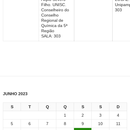
Filho. UNISC.
Unipamp
Conselheiro do
303
Conselho
Regional de
Química da 5ª
Região
SALA: 303
JUNHO 2023
S
T
Q
Q
S
S
D
1
2
3
4
5
6
7
8
9
10
11