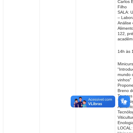
Carlos 
Filho
SALA: 
– Labor
Análise
Alimento
122, pr
acadêmi
14h às 
Minicurs
“Introd
mundo 
vinhos”
Propone
Breno d
Tavares
Tecnólo
Aliment
Tecnólo
Viticultu
Enologi
LOCAL: