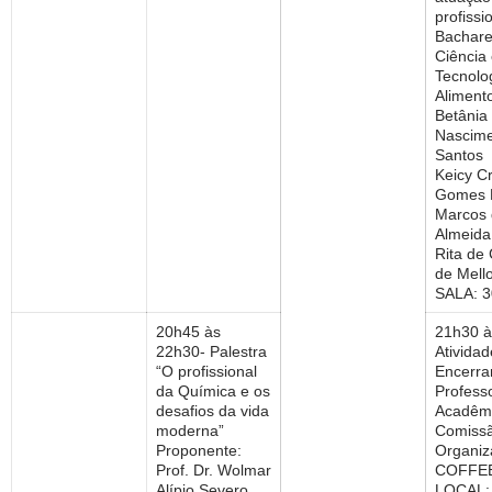
profissi
Bachare
Ciência
Tecnolo
Aliment
Betânia
Nascime
Santos
Keicy Cr
Gomes 
Marcos 
Almeida
Rita de
de Mell
SALA: 
20h45 às
21h30 
22h30- Palestra
Ativida
“O profissional
Encerra
da Química e os
Profess
desafios da vida
Acadêm
moderna”
Comiss
Proponente:
Organiz
Prof. Dr. Wolmar
COFFE
Alípio Severo
LOCAL: