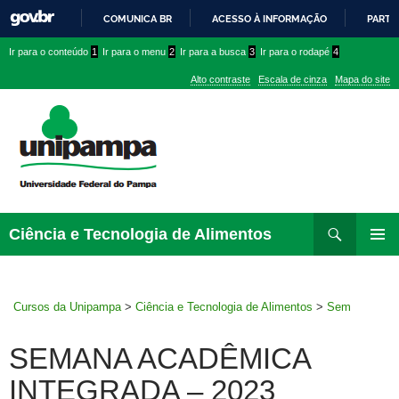
COMUNICA BR
ACESSO À INFORMAÇÃO
PARTI
IR
Ir
Ir
Ir
Ir para o conteúdo
1
Ir para o menu
2
Ir para a busca
3
Ir para o rodapé
4
PARA
para
para
para
O
Alto contraste
Escala de cinza
Mapa do site
CONTEÚDO
conteúdo
menu
menu
superior
lateral
Pesquisar
Ir
Ciência e Tecnologia de Alimentos
para
MENU
rodapé
PRINCI
Cursos da Unipampa
>
Ciência e Tecnologia de Alimentos
>
Sem
categoria
>
SEMANA ACADÊMICA INTEGRADA – 2023
SEMANA ACADÊMICA
INTEGRADA – 2023