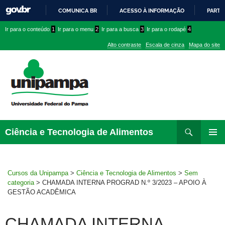
COMUNICA BR
ACESSO À INFORMAÇÃO
PARTI
IR
Ir
Ir
Ir
Ir para o conteúdo
1
Ir para o menu
2
Ir para a busca
3
Ir para o rodapé
4
PARA
para
para
para
O
Alto contraste
Escala de cinza
Mapa do site
CONTEÚDO
conteúdo
menu
menu
superior
lateral
Pesquisar
Ir
Ciência e Tecnologia de Alimentos
para
MENU
rodapé
PRINCI
Cursos da Unipampa
>
Ciência e Tecnologia de Alimentos
>
Sem
categoria
>
CHAMADA INTERNA PROGRAD N.º 3/2023 – APOIO À
GESTÃO ACADÊMICA
CHAMADA INTERNA