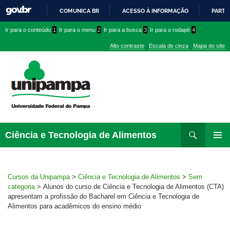
COMUNICA BR
ACESSO À INFORMAÇÃO
PARTI
IR
Ir
Ir
Ir
Ir para o conteúdo
1
Ir para o menu
2
Ir para a busca
3
Ir para o rodapé
4
PARA
para
para
para
O
Alto contraste
Escala de cinza
Mapa do site
CONTEÚDO
conteúdo
menu
menu
superior
lateral
Pesquisar
Ir
Ciência e Tecnologia de Alimentos
para
MENU
rodapé
PRINCI
Cursos da Unipampa
>
Ciência e Tecnologia de Alimentos
>
Sem
categoria
>
Alunos do curso de Ciência e Tecnologia de Alimentos (CTA)
apresentam a profissão do Bacharel em Ciência e Tecnologia de
Alimentos para acadêmicos do ensino médio