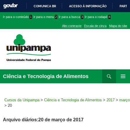
COMUNICA BR
ACESSO À INFORMAÇÃO
PARTI
IR
Ir
Ir
Ir
Ir para o conteúdo
1
Ir para o menu
2
Ir para a busca
3
Ir para o rodapé
4
PARA
para
para
para
O
Alto contraste
Escala de cinza
Mapa do site
CONTEÚDO
conteúdo
menu
menu
superior
lateral
Pesquisar
Ir
Ciência e Tecnologia de Alimentos
para
MENU
rodapé
PRINCI
Cursos da Unipampa
>
Ciência e Tecnologia de Alimentos
>
2017
>
março
>
20
Arquivo diários:20 de março de 2017