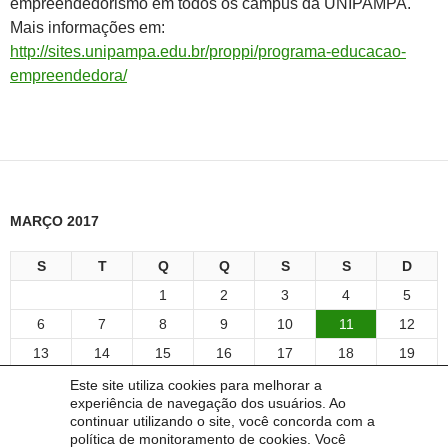
empreendedorismo em todos os campus da UNIPAMPA.
Mais informações em:
http://sites.unipampa.edu.br/proppi/programa-educacao-
empreendedora/
MARÇO 2017
S
T
Q
Q
S
S
D
1
2
3
4
5
6
7
8
9
10
11
12
13
14
15
16
17
18
19
20
21
22
23
24
25
26
Este site utiliza cookies para melhorar a
experiência de navegação dos usuários. Ao
27
28
29
30
31
continuar utilizando o site, você concorda com a
abr »
política de monitoramento de cookies. Você