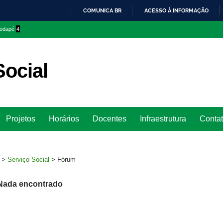
COMUNICA BR
ACESSO À INFORMAÇÃO
IR
 rodapé
4
PARA
O
CONTEÚDO
Social
Ir
Projetos
Horários
Docentes
Infraestrutura
Conta
para
rodapé
>
Serviço Social
>
Fórum
Nada encontrado