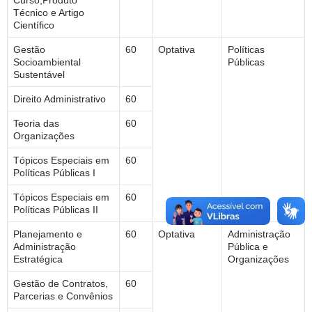
Técnico e Artigo
Científico
Gestão
60
Optativa
Políticas
Socioambiental
Públicas
Sustentável
Direito Administrativo
60
Teoria das
60
Organizações
Tópicos Especiais em
60
Políticas Públicas I
Tópicos Especiais em
60
Políticas Públicas II
Planejamento e
60
Optativa
Administração
Administração
Pública e
Estratégica
Organizações
Gestão de Contratos,
60
Parcerias e Convênios