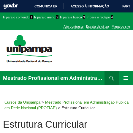
COMUNICA BR
ACESSO À INFORMAÇÃO
PARTI
IR
Ir
Ir
Ir
Ir para o conteúdo
1
Ir para o menu
2
Ir para a busca
3
Ir para o rodapé
4
PARA
para
para
para
O
Alto contraste
Escala de cinza
Mapa do site
CONTEÚDO
conteúdo
menu
menu
superior
lateral
Pesquisar
Ir
Mestrado Profissional em Administração Pública em Rede Nacional (PROFIAP)
para
MENU
rodapé
PRINCI
Cursos da Unipampa
>
Mestrado Profissional em Administração Pública
em Rede Nacional (PROFIAP)
>
Estrutura Curricular
Estrutura Curricular