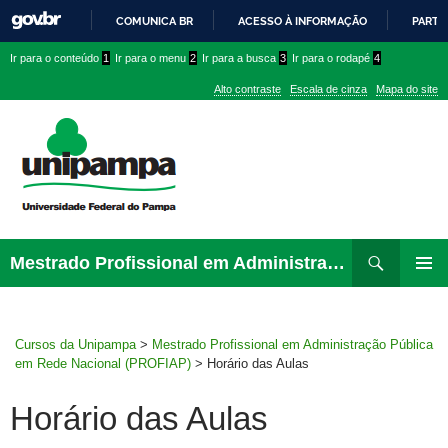
COMUNICA BR
ACESSO À INFORMAÇÃO
PARTI
IR
Ir
Ir
Ir
Ir para o conteúdo
1
Ir para o menu
2
Ir para a busca
3
Ir para o rodapé
4
PARA
para
para
para
O
Alto contraste
Escala de cinza
Mapa do site
CONTEÚDO
conteúdo
menu
menu
superior
lateral
Pesquisar
Ir
Mestrado Profissional em Administração Pública em Rede Nacional (PROFIAP)
para
MENU
rodapé
PRINCI
Cursos da Unipampa
>
Mestrado Profissional em Administração Pública
em Rede Nacional (PROFIAP)
>
Horário das Aulas
Horário das Aulas