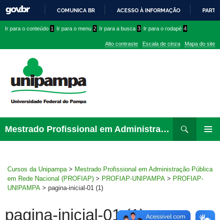
COMUNICA BR
ACESSO À INFORMAÇÃO
PARTI
IR
Ir
Ir
Ir
Ir para o conteúdo
1
Ir para o menu
2
Ir para a busca
3
Ir para o rodapé
4
PARA
para
para
para
O
Alto contraste
Escala de cinza
Mapa do site
CONTEÚDO
conteúdo
menu
menu
superior
lateral
Pesquisar
Ir
Mestrado Profissional em Administração Pública em Rede Nacional (PROFIAP)
para
MENU
rodapé
PRINCI
Cursos da Unipampa
>
Mestrado Profissional em Administração Pública
em Rede Nacional (PROFIAP)
>
PROFIAP-UNIPAMPA
>
PROFIAP-
UNIPAMPA
>
pagina-inicial-01 (1)
pagina-inicial-01 (1)