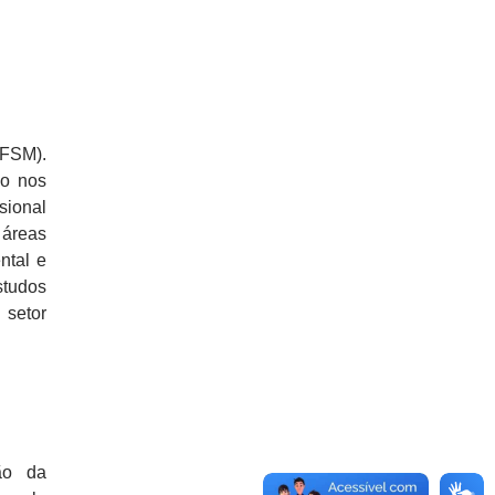
FSM).
do nos
sional
 áreas
ntal e
studos
 setor
ão da