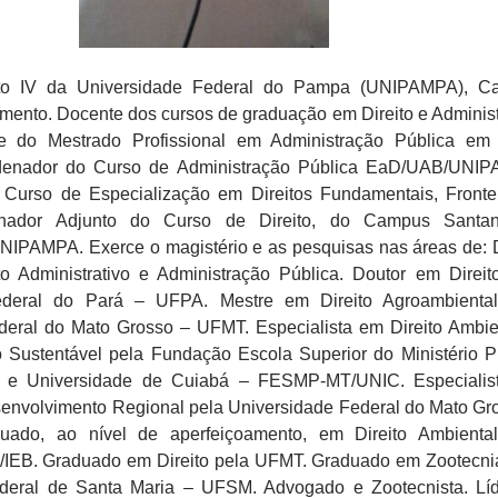
nto IV da Universidade Federal do Pampa (UNIPAMPA), C
mento. Docente dos cursos de graduação em Direito e Adminis
te do Mestrado Profissional em Administração Pública e
enador do Curso de Administração Pública EaD/UAB/UNIP
Curso de Especialização em Direitos Fundamentais, Fronte
denador Adjunto do Curso de Direito, do Campus Santa
NIPAMPA. Exerce o magistério e as pesquisas nas áreas de: D
to Administrativo e Administração Pública. Doutor em Direit
ederal do Pará – UFPA. Mestre em Direito Agroambiental
deral do Mato Grosso – UFMT. Especialista em Direito Ambie
 Sustentável pela Fundação Escola Superior do Ministério P
 e Universidade de Cuiabá – FESMP-MT/UNIC. Especialis
envolvimento Regional pela Universidade Federal do Mato Gr
uado, ao nível de aperfeiçoamento, em Direito Ambienta
IEB. Graduado em Direito pela UFMT. Graduado em Zootecni
deral de Santa Maria – UFSM. Advogado e Zootecnista. Lí