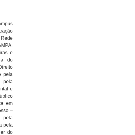
ampus
tração
m Rede
AMPA.
iras e
na do
ireito
o pela
 pela
ntal e
úblico
ta em
osso –
l pela
a pela
der do