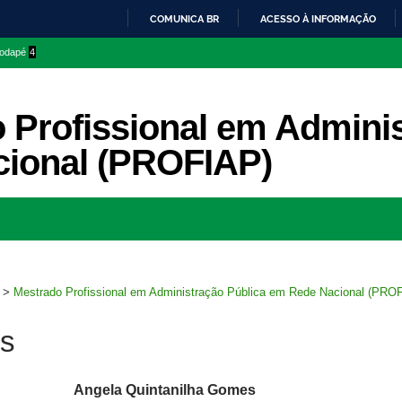
COMUNICA BR
ACESSO À INFORMAÇÃO
IR
 rodapé
4
PARA
O
CONTEÚDO
 Profissional em Admini
ional (PROFIAP)
Ir
para
rodapé
>
Mestrado Profissional em Administração Pública em Rede Nacional (PRO
s
Angela Quintanilha Gomes