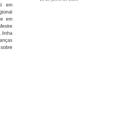
al em
gional
re em
Mestre
 linha
nanças
 sobre