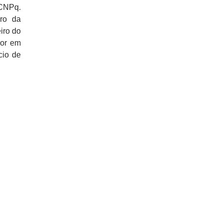
/CNPq.
ro da
iro do
dor em
cio de