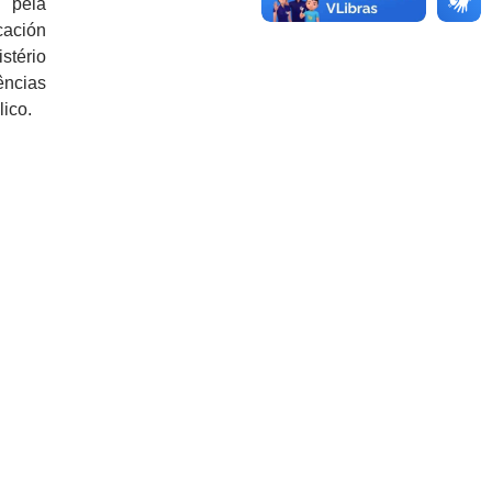
 pela
cación
stério
ências
lico.