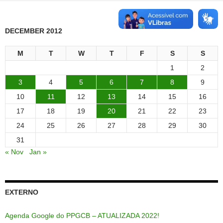
DECEMBER 2012
M
T
W
T
F
S
S
1
2
3
4
5
6
7
8
9
10
11
12
13
14
15
16
17
18
19
20
21
22
23
24
25
26
27
28
29
30
31
« Nov
Jan »
EXTERNO
Agenda Google do PPGCB – ATUALIZADA 2022!