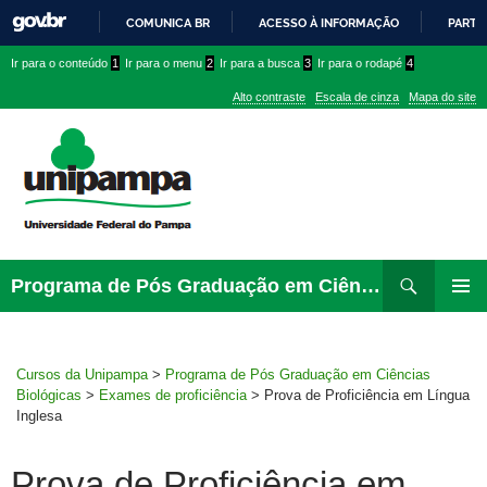
COMUNICA BR
ACESSO À INFORMAÇÃO
PARTI
IR
Ir
Ir
Ir
Ir para o conteúdo
1
Ir para o menu
2
Ir para a busca
3
Ir para o rodapé
4
PARA
para
para
para
O
Alto contraste
Escala de cinza
Mapa do site
CONTEÚDO
conteúdo
menu
menu
superior
lateral
Pesquisar
Ir
Programa de Pós Graduação em Ciências Biológicas
para
PRIMAR
rodapé
MENU
Cursos da Unipampa
>
Programa de Pós Graduação em Ciências
Biológicas
>
Exames de proficiência
>
Prova de Proficiência em Língua
Inglesa
Prova de Proficiência em