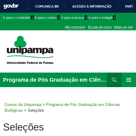
COMUNICA BR
ACESSO À INFORMAÇÃO
PARTI
IR
Ir
Ir
Ir
Ir para o conteúdo
1
Ir para o menu
2
Ir para a busca
3
Ir para o rodapé
4
PARA
para
para
para
O
Alto contraste
Escala de cinza
Mapa do site
CONTEÚDO
conteúdo
menu
menu
superior
lateral
Pesquisar
Ir
Programa de Pós Graduação em Ciências Biológicas
para
PRIMAR
rodapé
MENU
Cursos da Unipampa
>
Programa de Pós Graduação em Ciências
Biológicas
>
Seleções
Seleções