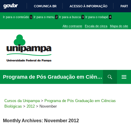
COMUNICA BR
ACESSO À INFORMAÇÃO
PARTI
IR
Ir
Ir
Ir
Ir para o conteúdo
1
Ir para o menu
2
Ir para a busca
3
Ir para o rodapé
4
PARA
para
para
para
O
Alto contraste
Escala de cinza
Mapa do site
CONTEÚDO
conteúdo
menu
menu
superior
lateral
Pesquisar
Ir
Programa de Pós Graduação em Ciências Biológicas
para
PRIMAR
rodapé
MENU
Cursos da Unipampa
>
Programa de Pós Graduação em Ciências
Biológicas
>
2012
>
November
Monthly Archives: November 2012