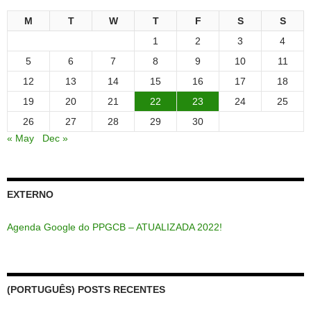
M
T
W
T
F
S
S
1
2
3
4
5
6
7
8
9
10
11
12
13
14
15
16
17
18
19
20
21
22
23
24
25
26
27
28
29
30
« May
Dec »
EXTERNO
Agenda Google do PPGCB – ATUALIZADA 2022!
(PORTUGUÊS) POSTS RECENTES