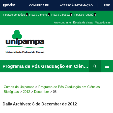
COMUNICA BR
ACESSO À INFORMAÇÃO
PARTI
IR
Ir
Ir
Ir
Ir para o conteúdo
1
Ir para o menu
2
Ir para a busca
3
Ir para o rodapé
4
PARA
para
para
para
O
Alto contraste
Escala de cinza
Mapa do site
CONTEÚDO
conteúdo
menu
menu
superior
lateral
Pesquisar
Ir
Programa de Pós Graduação em Ciências Biológicas
para
PRIMAR
rodapé
MENU
Cursos da Unipampa
>
Programa de Pós Graduação em Ciências
Biológicas
>
2012
>
December
>
08
Daily Archives: 8 de December de 2012