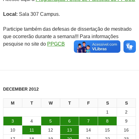
Local:
Sala 307 Campus.
Participe também das defesas de dissertação de mestrado
que ocorrerão durante a semana!!! Para informações
pesquise no site do
PPGCB
DECEMBER 2012
M
T
W
T
F
S
S
1
2
3
4
5
6
7
8
9
10
11
12
13
14
15
16
17
18
19
20
21
22
23