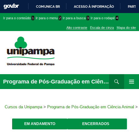
COMUNICA BR
ACESSO À INFORMAÇÃO
PARTI
IR
Ir
Ir
Ir
Ir para o conteúdo
1
Ir para o menu
2
Ir para a busca
3
Ir para o rodapé
4
PARA
para
para
para
O
Alto contraste
Escala de cinza
Mapa do site
CONTEÚDO
conteúdo
menu
menu
superior
lateral
Pesquisar
Ir
Programa de Pós-Graduação em Ciência Animal
para
MENU
rodapé
PRINCI
Cursos da Unipampa
>
Programa de Pós-Graduação em Ciência Animal
>
EM ANDAMENTO
ENCERRADOS