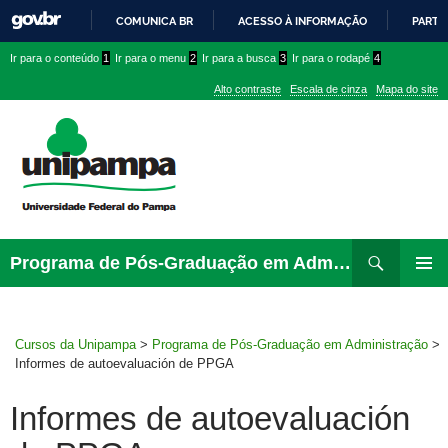
COMUNICA BR
ACESSO À INFORMAÇÃO
PARTI
IR
Ir
Ir
Ir
Ir para o conteúdo
1
Ir para o menu
2
Ir para a busca
3
Ir para o rodapé
4
PARA
para
para
para
O
Alto contraste
Escala de cinza
Mapa do site
CONTEÚDO
conteúdo
menu
menu
superior
lateral
Pesquisar
Ir
Programa de Pós-Graduação em Administração
para
PRIMAR
rodapé
MENU
Cursos da Unipampa
>
Programa de Pós-Graduação em Administração
>
Informes de autoevaluación de PPGA
Informes de autoevaluación