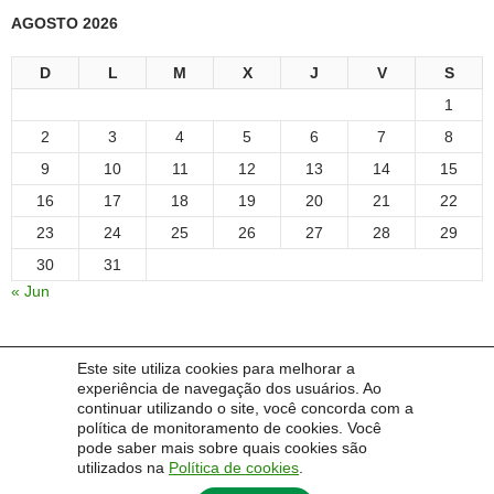
AGOSTO 2026
D
L
M
X
J
V
S
1
2
3
4
5
6
7
8
9
10
11
12
13
14
15
16
17
18
19
20
21
22
23
24
25
26
27
28
29
30
31
« Jun
Este site utiliza cookies para melhorar a
IDIOMA:
experiência de navegação dos usuários. Ao
continuar utilizando o site, você concorda com a
Português
English
Español
política de monitoramento de cookies. Você
pode saber mais sobre quais cookies são
utilizados na
Política de cookies
.