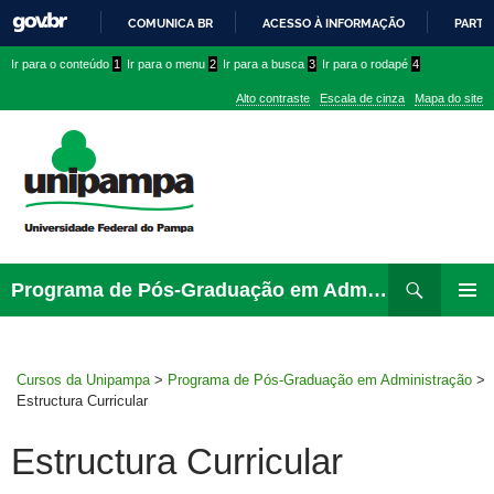
COMUNICA BR
ACESSO À INFORMAÇÃO
PARTI
IR
Ir
Ir
Ir
Ir para o conteúdo
1
Ir para o menu
2
Ir para a busca
3
Ir para o rodapé
4
PARA
para
para
para
O
Alto contraste
Escala de cinza
Mapa do site
CONTEÚDO
conteúdo
menu
menu
superior
lateral
Pesquisar
Ir
Programa de Pós-Graduação em Administração
para
PRIMAR
rodapé
MENU
Cursos da Unipampa
>
Programa de Pós-Graduação em Administração
>
Estructura Curricular
Estructura Curricular