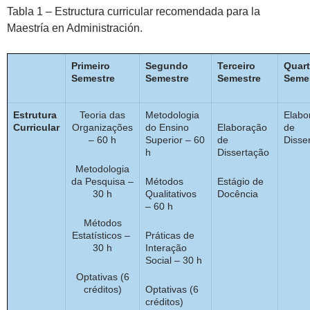
Tabla 1 – Estructura curricular recomendada para la
Maestría en Administración.
Primeiro
Segundo
Terceiro
Quar
Semestre
Semestre
Semestre
Seme
Estrutura
Teoria das
Metodologia
Elabo
Curricular
Organizações
do Ensino
Elaboração
de
– 60 h
Superior – 60
de
Disse
h
Dissertação
Metodologia
da Pesquisa –
Métodos
Estágio de
30 h
Qualitativos
Docência
– 60 h
Métodos
Estatísticos –
Práticas de
30 h
Interação
Social – 30 h
Optativas
(6
créditos)
Optativas
(6
créditos)