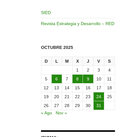
SIED
Revista Estrategia y Desarrollo – RED
OCTUBRE 2025
D
L
M
X
J
V
S
1
2
3
4
5
6
7
8
9
10
11
12
13
14
15
16
17
18
19
20
21
22
23
24
25
26
27
28
29
30
31
« Ago
Nov »