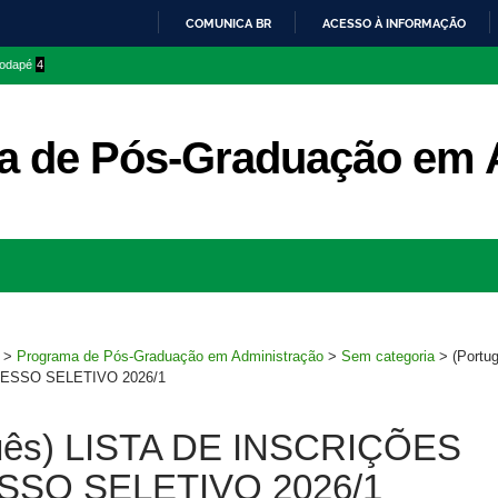
COMUNICA BR
ACESSO À INFORMAÇÃO
IR
 rodapé
4
PARA
O
CONTEÚDO
a de Pós-Graduação em 
Ir
para
rodapé
>
Programa de Pós-Graduação em Administração
>
Sem categoria
>
(Portu
ESSO SELETIVO 2026/1
uês) LISTA DE INSCRIÇÕES
SO SELETIVO 2026/1