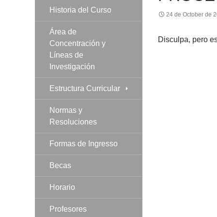
Historia del Curso
24 de October de 
Área de
Disculpa, pero e
Concentración y
Líneas de
Investigación
Estructura Curricular
Normas y
Resoluciones
Formas de Ingresso
Becas
Horario
Profesores