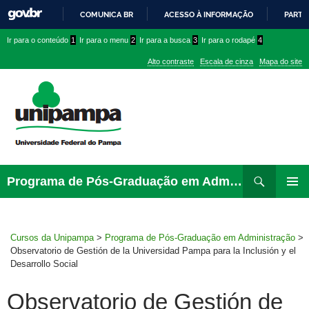
COMUNICA BR
ACESSO À INFORMAÇÃO
PARTI
IR
Ir
Ir
Ir
Ir para o conteúdo
1
Ir para o menu
2
Ir para a busca
3
Ir para o rodapé
4
PARA
para
para
para
O
Alto contraste
Escala de cinza
Mapa do site
CONTEÚDO
conteúdo
menu
menu
superior
lateral
Pesquisar
Ir
Programa de Pós-Graduação em Administração
para
PRIMAR
rodapé
MENU
Cursos da Unipampa
>
Programa de Pós-Graduação em Administração
>
Observatorio de Gestión de la Universidad Pampa para la Inclusión y el
Desarrollo Social
Observatorio de Gestión de