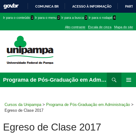
COMUNICA BR
ACESSO À INFORMAÇÃO
PARTI
IR
Ir
Ir
Ir
Ir para o conteúdo
1
Ir para o menu
2
Ir para a busca
3
Ir para o rodapé
4
PARA
para
para
para
O
Alto contraste
Escala de cinza
Mapa do site
CONTEÚDO
conteúdo
menu
menu
superior
lateral
Pesquisar
Ir
Programa de Pós-Graduação em Administração
para
PRIMAR
rodapé
MENU
Cursos da Unipampa
>
Programa de Pós-Graduação em Administração
>
Egreso de Clase 2017
Egreso de Clase 2017