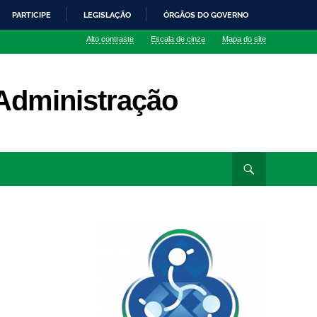
PARTICIPE
LEGISLAÇÃO
ÓRGÃOS DO GOVERNO
Alto contraste
Escala de cinza
Mapa do site
Administração