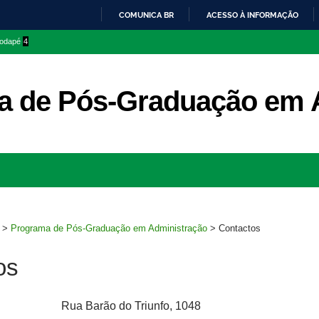
COMUNICA BR
ACESSO À INFORMAÇÃO
IR
 rodapé
4
PARA
O
CONTEÚDO
a de Pós-Graduação em 
Ir
para
rodapé
>
Programa de Pós-Graduação em Administração
>
Contactos
os
Rua Barão do Triunfo, 1048